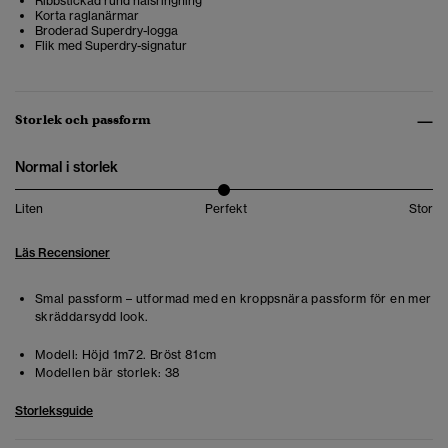
Ribbstickad rund halsringning
Korta raglanärmar
Broderad Superdry-logga
Flik med Superdry-signatur
Storlek och passform
Normal i storlek
Liten
Perfekt
Stor
Läs Recensioner
Smal passform – utformad med en kroppsnära passform för en mer
skräddarsydd look.
Modell:
Höjd 1m72. Bröst 81cm
Modellen bär storlek:
38
Storleksguide