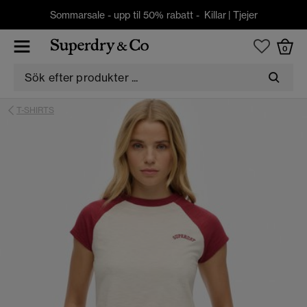
Sommarsale - upp til 50% rabatt -
Killar
|
Tjejer
0
T-SHIRTS