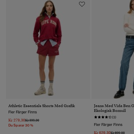
Athletic Essentials Shorts Med Grafik
Jeans Med Vida Ben 
Ekologisk Bomull
Fler Färger Finns
(3)
Kr 279,30
Pris Reducerat Från
Till
Kr 399,00
Fler Färger Finns
Du Sparar 30 %
Kr 629,30
Pris Reducerat 
Till
Kr 899,00