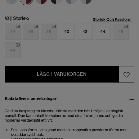
Välj Storlek:
Storlek Och Passform
34
36
38
40
42
44
46
48
LÄGG I VARUKORGEN
Redaktörens anteckningar
Ge dina basplagg en klassisk känsla med den här t-tröjan i ekologisk
bomull. Den kan enkelt kombineras med dina favoritjeans och ge din
moderna vardagsstil ett lyft.
Smal passform – designad med en kroppsnära passform för en mer
skräddarsydd look.