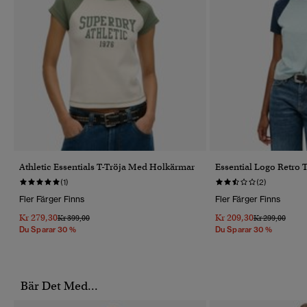
Athletic Essentials T-Tröja Med Holkärmar
Essential Logo Retro 
(1)
(2)
Fler Färger Finns
Fler Färger Finns
Kr 279,30
Kr 209,30
Pris Reducerat Från
Till
Pris Reducerat 
Till
Kr 399,00
Kr 299,00
Du Sparar 30 %
Du Sparar 30 %
Bär Det Med...