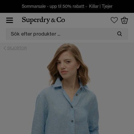
Sommarsale - upp til 50% rabatt -
Killar
|
Tjejer
0
SKJORTOR