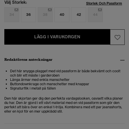
Välj Storlek:
Storlek Och Passform
34
36
38
40
42
44
LÄGG I VARUKORGEN
Redaktörens anteckningar
Det här snygga plagget med vid passform är både bekvämt och coolt
och blir ett måste i garderoben
Långa ärmar med enkla manschetter
Buttondownkrage och manschetter med knappar
Signaturflik i metall på fållen
Den här skjortan ger dig den perfekta vardagslooken, oavsett vilka planer
du har. Den är gjord i ett vävt material med en vid passform som gör den
perfekt att bära över en enkel t-tröja. Kombinera med ett par jeansshorts,
eller en kjol för en mer uppklädd stil.