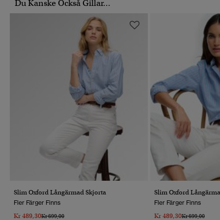
Du Kanske Också Gillar...
Slim Oxford Långärmad Skjorta
Slim Oxford Långärma
Fler Färger Finns
Fler Färger Finns
Kr 489,30
Kr 489,30
Pris Reducerat Från
Till
Pris Reducerat 
Till
Kr 699,00
Kr 699,00