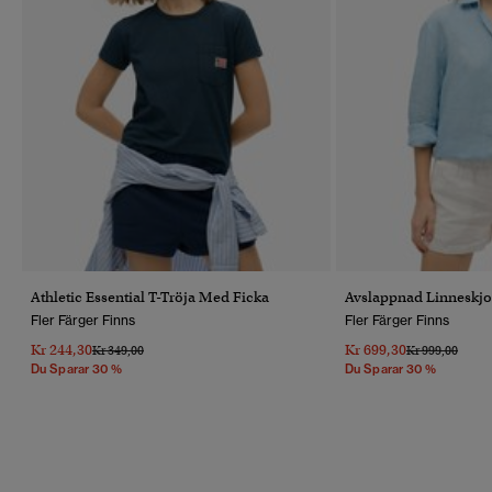
Athletic Essential T-Tröja Med Ficka
Avslappnad Linneskjo
Fler Färger Finns
Fler Färger Finns
Kr 244,30
Kr 699,30
Pris Reducerat Från
Till
Pris Reducerat 
Till
Kr 349,00
Kr 999,00
Du Sparar 30 %
Du Sparar 30 %