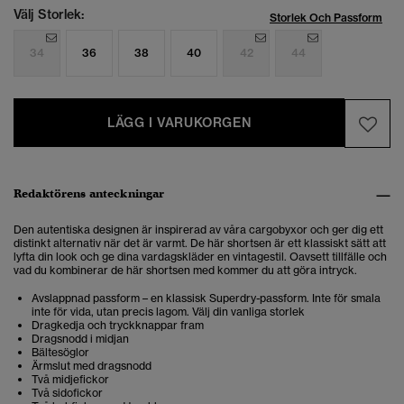
Välj Storlek:
Storlek Och Passform
34
36
38
40
42
44
LÄGG I VARUKORGEN
Redaktörens anteckningar
Den autentiska designen är inspirerad av våra cargobyxor och ger dig ett
distinkt alternativ när det är varmt. De här shortsen är ett klassiskt sätt att
lyfta din look och ge dina vardagskläder en vintagestil.
Oavsett tillfälle och
vad du kombinerar de här shortsen med kommer du att göra intryck.
Avslappnad passform – en klassisk Superdry-passform. Inte för smala
inte för vida, utan precis lagom. Välj din vanliga storlek
Dragkedja och tryckknappar fram
Dragsnodd i midjan
Bältesöglor
Ärmslut med dragsnodd
Två midjefickor
Två sidofickor