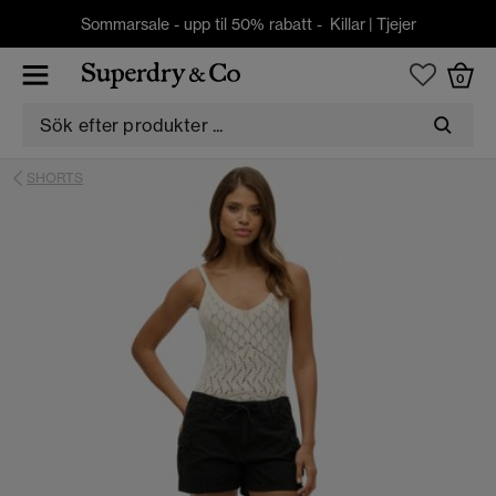
Sommarsale - upp til 50% rabatt -
Killar
|
Tjejer
0
SHORTS