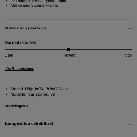
Två bakfickor med tryckknappar
Märke med Superdry-logga
Storlek och passform
Normal i storlek
Liten
Perfekt
Stor
Läs Recensioner
Modell:
Höjd 1m74. Bröst 80 cm
Modellen bär storlek:
38
Storleksguide
Komposition och skötsel