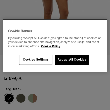
Cookie Banner
By clicking “Accept All Cookies”, you agree to the storing of cookies on
1
2
3
4
5
6
7
8
your device to enhance site navigation, analyze site usage, and assist
in our marketing efforts.
Cookie Policy
Cookies Settings
Accept All Cookies
Cargoshorts
(3)
kr 699,00
Färg:
black
vald