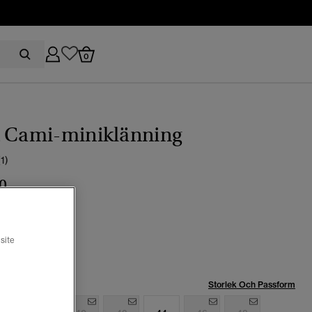
0
t Cami-miniklänning
(1)
0
navy ditsy hearts
site
Storlek Och Passform