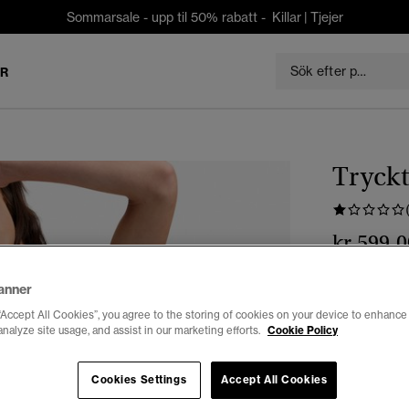
Sommarsale - upp til 50% rabatt -
Killar
|
Tjejer
ER
Tryck
kr 599,0
Färg:
green/
anner
vald
“Accept All Cookies”, you agree to the storing of cookies on your device to enhance 
analyze site usage, and assist in our marketing efforts.
Cookie Policy
Välj Storlek:
Cookies Settings
Accept All Cookies