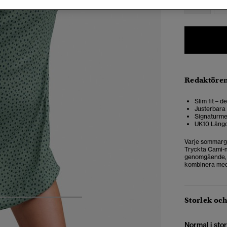
34
3
Redaktören
Slim fit – 
Justerbara
Signaturmet
UK10 Läng
Varje sommarga
Tryckta Cami-m
genomgående, är
kombinera med
Storlek oc
5
6
7
8
Normal i stor