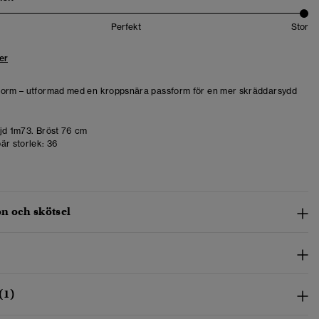
Perfekt
Stor
er
form – utformad med en kroppsnära passform för en mer skräddarsydd
d 1m73. Bröst 76 cm
är storlek:
36
n och skötsel
(1)