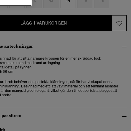
6
38
40
42
44
46
48
LÄGG I VARUKORGEN
s anteckningar
designad för att sitta närmare kroppen för en mer skräddad look
 smala axelband med rund urringning
alldetalj på ryggen
d: 66 cm
rderob behöver den perfekta klänningen, därför har vi skapat denna
iniklänning. Designad med ett lätt vävt material och ett feminint mönster
 den mångsidig och elegant, vilket gör den till det perfekta plagget att
 andra.
h passform
lek