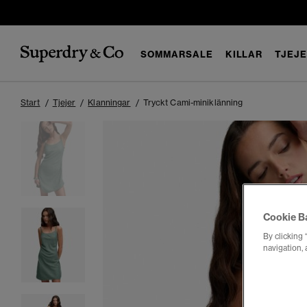
SOMMARSALE
KILLAR
TJEJ
Start
Tjejer
Klanningar
Tryckt Cami-miniklänning
Cookie B
By clicking 
navigation, 