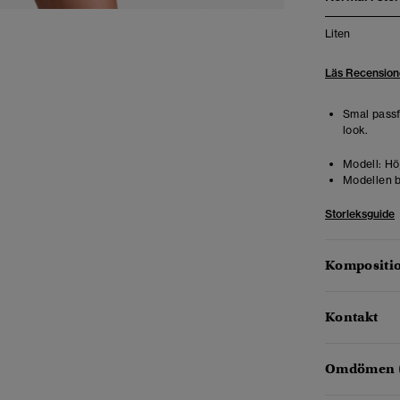
Liten
Läs Recension
Smal pass
look.
Modell:
Höj
Modellen b
Storleksguide
Kompositio
Kontakt
Omdömen 