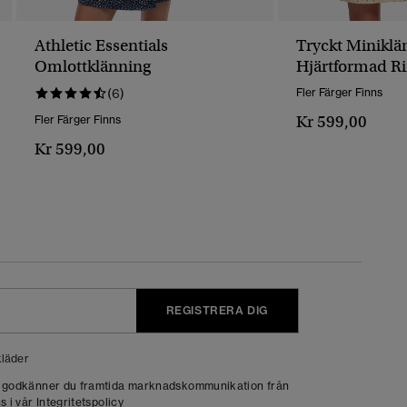
Athletic Essentials
Tryckt Minikl
Omlottklänning
Hjärtformad R
(6)
Fler Färger Finns
Kr 599,00
Fler Färger Finns
Kr 599,00
REGISTRERA DIG
läder
g godkänner du framtida marknadskommunikation från
s i vår
Integritetspolicy