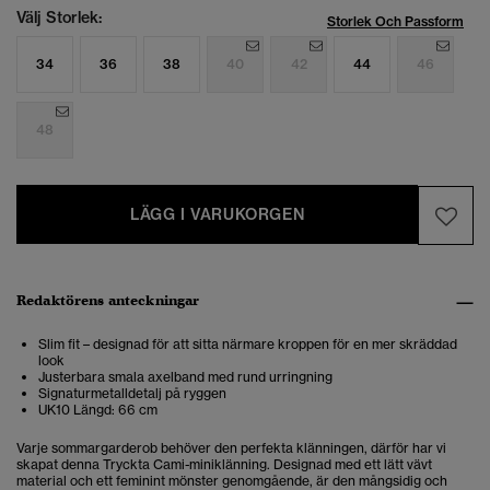
Välj Storlek:
Storlek Och Passform
34
36
38
40
42
44
46
48
LÄGG I VARUKORGEN
Redaktörens anteckningar
Slim fit – designad för att sitta närmare kroppen för en mer skräddad
look
Justerbara smala axelband med rund urringning
Signaturmetalldetalj på ryggen
UK10 Längd: 66 cm
Varje sommargarderob behöver den perfekta klänningen, därför har vi
skapat denna Tryckta Cami-miniklänning. Designad med ett lätt vävt
material och ett feminint mönster genomgående, är den mångsidig och