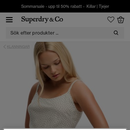
Sommarsale - upp til 50% rabatt -
Killar
|
Tjejer
0
KLANNINGAR