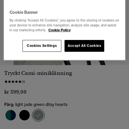
Cookie Banner
By clicking “Accept All Cookies”, you agree to the storing of cookies on
your device to enhance site navigation, analyze site usage, and assist
in our marketing efforts.
Cookie Policy
Cookies Settings
Accept All Cookies
1
2
3
4
5
6
7
8
Tryckt Cami-miniklänning
(1)
kr 599,00
Färg:
light jade green ditsy hearts
vald