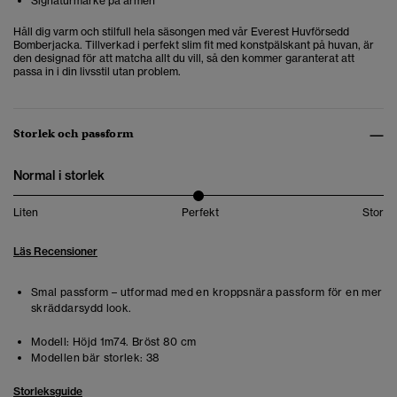
Signaturmärke på ärmen
Håll dig varm och stilfull hela säsongen med vår Everest Huvförsedd
Bomberjacka. Tillverkad i perfekt slim fit med konstpälskant på huvan, är
den designad för att matcha allt du vill, så den kommer garanterat att
passa in i din livsstil utan problem.
Storlek och passform
Normal i storlek
Liten
Perfekt
Stor
Läs Recensioner
Smal passform – utformad med en kroppsnära passform för en mer
skräddarsydd look.
Modell:
Höjd 1m74. Bröst 80 cm
Modellen bär storlek:
38
Storleksguide