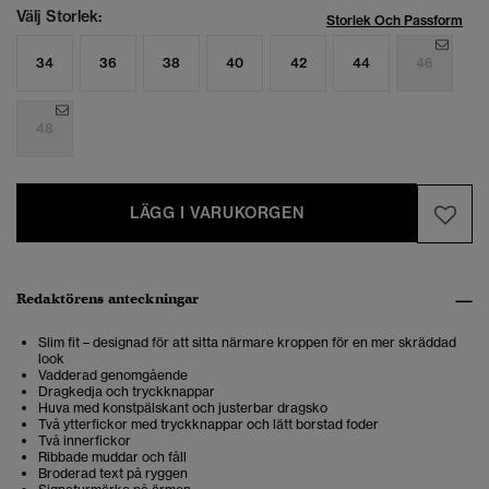
Välj Storlek:
Storlek Och Passform
34
36
38
40
42
44
46
48
LÄGG I VARUKORGEN
Redaktörens anteckningar
Slim fit – designad för att sitta närmare kroppen för en mer skräddad
look
Vadderad genomgående
Dragkedja och tryckknappar
Huva med konstpälskant och justerbar dragsko
Två ytterfickor med tryckknappar och lätt borstad foder
Två innerfickor
Ribbade muddar och fåll
Broderad text på ryggen