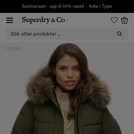
Sommarsale - upp til 50% rabatt -
Killar
|
Tjejer
0
JACKOR