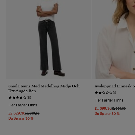
Smala Jeans Med Medelhög Midja Och
Avslappnad Linneskjo
Utsvängda Ben
(1)
(11)
Fler Färger Finns
Fler Färger Finns
Kr 699,30
Pris Reducerat 
Till
Kr 999,00
Kr 629,30
Pris Reducerat Från
Till
Kr 899,00
Du Sparar 30 %
Du Sparar 30 %