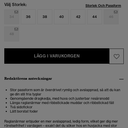
Välj Storlek:
Storlek Och Passform
34
36
38
40
42
44
46
48
LÄGG I VARUKORGEN
Redaktörens anteckningar
Stor passform som är överdrivet rymlig och avslappnad, så att du kan
ge din stil fria tyglar
Genomgående dragkedja, med huva och justerbar resårsnodd
Långa raglanärmar med ribbstickade muddar och ribbstickad fåll
Två sidofickor
Lätt borstat foder
Raglanärmar erbjuder en mer avslappnad, ledig form, vilket ger dig mer
rörelsefrihet i vardagen – exakt det du söker hos en huvjacka med stor