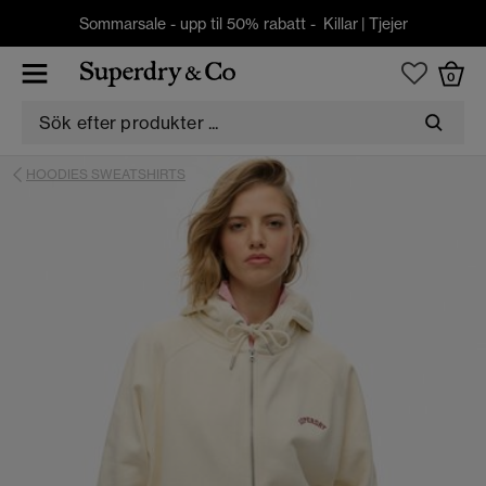
Sommarsale - upp til 50% rabatt -
Killar
|
Tjejer
0
HOODIES SWEATSHIRTS