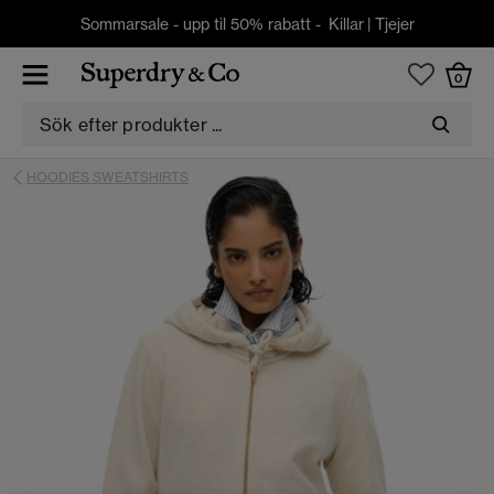
Sommarsale - upp til 50% rabatt -
Killar
|
Tjejer
0
HOODIES SWEATSHIRTS