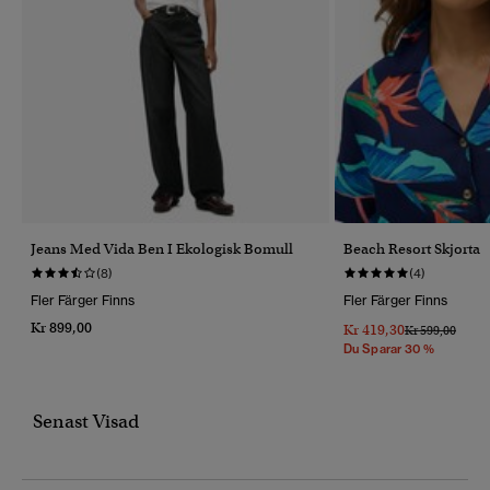
Jeans Med Vida Ben I Ekologisk Bomull
Beach Resort Skjorta
(8)
(4)
Fler Färger Finns
Fler Färger Finns
Kr 899,00
Kr 419,30
Pris Reducerat 
Till
Kr 599,00
Du Sparar 30 %
Senast Visad