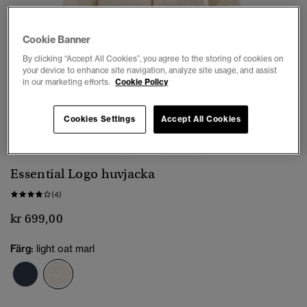
Cookie Banner
By clicking “Accept All Cookies”, you agree to the storing of cookies on
your device to enhance site navigation, analyze site usage, and assist
in our marketing efforts.
Cookie Policy
1
2
3
4
5
Cookies Settings
Accept All Cookies
Essential Logo huvjacka
(4)
kr 699,00
Färg:
light oat marl
vald