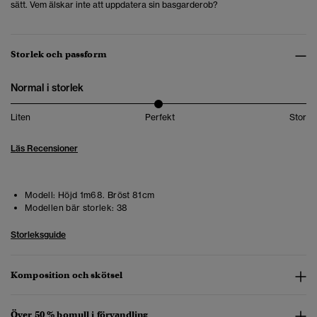
sätt.
Vem älskar inte att uppdatera sin basgarderob?
Storlek och passform
Normal i storlek
Liten
Perfekt
Stor
Läs Recensioner
Modell:
Höjd 1m68. Bröst 81cm
Modellen bär storlek:
38
Storleksguide
Komposition och skötsel
Över 50 % bomull i förvandling