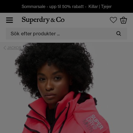
Sommarsale - upp til 50% rabatt -
Killar
|
Tjejer
0
JACKOR