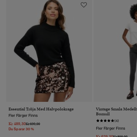
Essential Tröja Med Halvpolokrage
Vintage Smala Medelh
Bomull
Fler Färger Finns
(4)
Kr 489,30
Pris Reducerat Från
Till
Kr 699,00
Fler Färger Finns
Du Sparar 30 %
Kr 629,30
Pris Reducerat 
Till
Kr 899,00