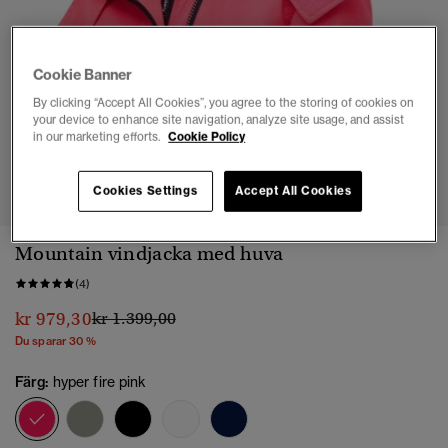
Cookie Banner
By clicking “Accept All Cookies”, you agree to the storing of cookies on
your device to enhance site navigation, analyze site usage, and assist
in our marketing efforts.
Cookie Policy
1
2
3
4
5
6
7
Cookies Settings
Accept All Cookies
Mountain vindjacka med huva
(4)
Pris reducerat från
till
kr 979,30
kr 1.399,00
Du sparar 30 %
Färg:
hyper fire pink
vald