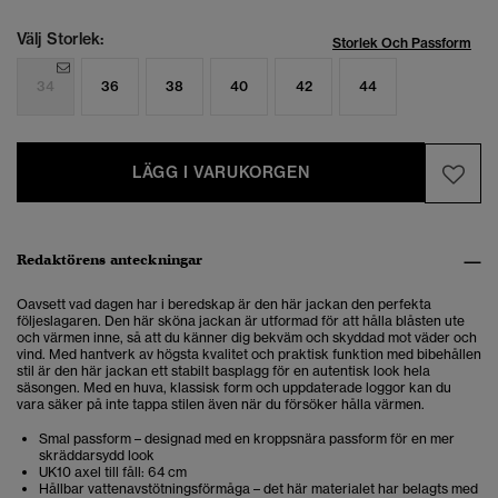
Välj Storlek:
Storlek Och Passform
34
36
38
40
42
44
LÄGG I VARUKORGEN
Redaktörens anteckningar
Oavsett vad dagen har i beredskap är den här jackan den perfekta
följeslagaren.
Den här sköna jackan är utformad för att hålla blåsten ute
och värmen inne, så att du känner dig bekväm och skyddad mot väder och
vind. Med hantverk av högsta kvalitet och praktisk funktion med bibehållen
stil är den här jackan ett stabilt basplagg för en autentisk look hela
säsongen. Med en huva, klassisk form och uppdaterade loggor kan du
vara säker på inte tappa stilen även när du försöker hålla värmen.
Smal passform – designad med en kroppsnära passform för en mer
skräddarsydd look
UK10 axel till fåll: 64 cm
Hållbar vattenavstötningsförmåga – det här materialet har belagts med