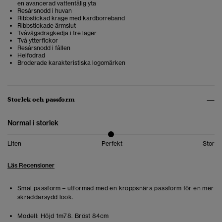
en avancerad vattentålig yta
Resårsnodd i huvan
Ribbstickad krage med kardborreband
Ribbstickade ärmslut
Tvåvägsdragkedja i tre lager
Två ytterfickor
Resårsnodd i fållen
Helfodrad
Broderade karakteristiska logomärken
Storlek och passform
Normal i storlek
Liten
Perfekt
Stor
Läs Recensioner
Smal passform – utformad med en kroppsnära passform för en mer
skräddarsydd look.
Modell:
Höjd 1m78. Bröst 84cm