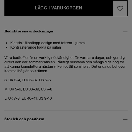
LÄGG I VARUKORGEN
Redaktörens anteckningar
Klassisk flippflopp-design med fotrem i gummi
Kontrasterande logga på sulan
Våra badtofflor är en verklig nödvändighet för varmare dagar, och ger dig
direkt den där sommarkänslan. Pålitligt bekväma och mångsidiga nog för
att kunna komplettera nästan vilken outfit som helst. Det enda du behöver
komma ihåg är solkrämen.
S: UK 3–4, EU 36–37, US 5–6
M: UK 5–6, EU 38–39, US 7–8
L: UK 7–8, EU 40–41, US 9–10
Storlek och passform