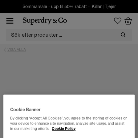
Sommarsale - upp til 50% rabatt -
Killar
|
Tjejer
0
VISA ALLA
Cookie Banner
By clicking “Accept All Cookies”, you agree to the storing of cookies on
your device to enhance site navigation, analyze site usage, and assist
in our marketing efforts.
Cookie Policy