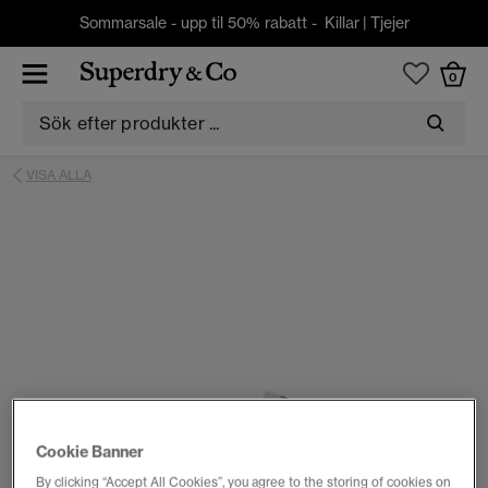
Sommarsale - upp til 50% rabatt -
Killar
|
Tjejer
0
VISA ALLA
Cookie Banner
By clicking “Accept All Cookies”, you agree to the storing of cookies on