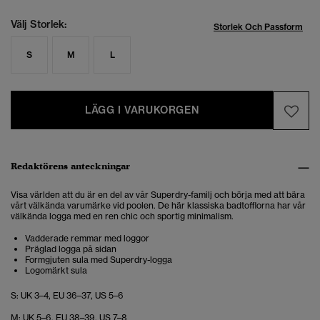
Välj Storlek:
Storlek Och Passform
S
M
L
LÄGG I VARUKORGEN
Redaktörens anteckningar
Visa världen att du är en del av vår Superdry-familj och börja med att bära
vårt välkända varumärke vid poolen. De här klassiska badtofflorna har vår
välkända logga med en ren chic och sportig minimalism.
Vadderade remmar med loggor
Präglad logga på sidan
Formgjuten sula med Superdry-logga
Logomärkt sula
S: UK 3–4, EU 36–37, US 5–6
M: UK 5–6, EU 38–39, US 7–8