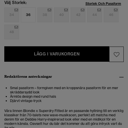
Välj Storlek:
Storlek Och Passform
34
36
38
40
42
44
46
48
LÄGG I VARUKORGEN
Redaktörens anteckningar
Smal passform – formgiven med en kroppsnära passform för en mer
skräddarsydd look
Ärmlös design med rund hals
Djärvt vintage-tryck
Våra linnen Blondie x Superdry Fitted är en passande hyllning till en verklig
klassiker från 70-talets new wave-musikscen, perfekt att matcha med
denim för en Debbie Harry-inspirerad look eller med en midikjol för en
modern känsla. Oavsett hur du bär det kommer du att göra intryck vart du
än går.