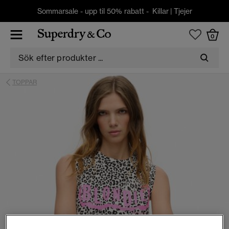
Sommarsale - upp til 50% rabatt -
Killar
|
Tjejer
0
TOPPAR