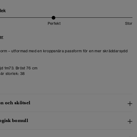
lek
Perfekt
Stor
er
form – utformad med en kroppsnära passform för en mer skräddarsydd
d 1m73. Bröst 76 cm
är storlek:
38
n och skötsel
ogisk bomull