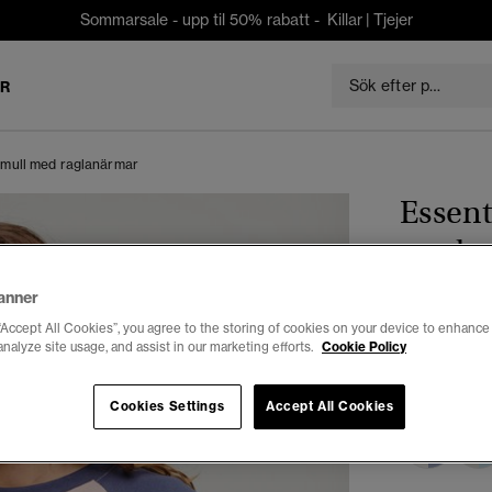
Sommarsale - upp til 50% rabatt -
Killar
|
Tjejer
ER
bomull med raglanärmar
Essent
med r
anner
kr 174,5
“Accept All Cookies”, you agree to the storing of cookies on your device to enhance 
analyze site usage, and assist in our marketing efforts.
Cookie Policy
Du sparar 50 %
Färg:
soft p
Cookies Settings
Accept All Cookies