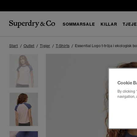
SOMMARSALE
KILLAR
TJEJ
Start
Outlet
Tjejer
T-Shirts
Essential Logo t-tröja i ekologisk 
Cookie B
By clicking 
navigation, 