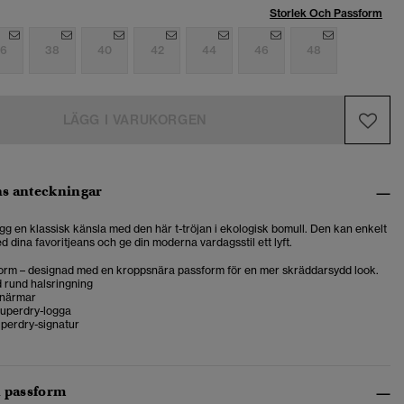
Storlek Och Passform
6
38
40
42
44
46
48
LÄGG I VARUKORGEN
s anteckningar
gg en klassisk känsla med den här t-tröjan i ekologisk bomull. Den kan enkelt
dina favoritjeans och ge din moderna vardagsstil ett lyft.
orm – designad med en kroppsnära passform för en mer skräddarsydd look.
 rund halsringning
anärmar
uperdry-logga
uperdry-signatur
h passform