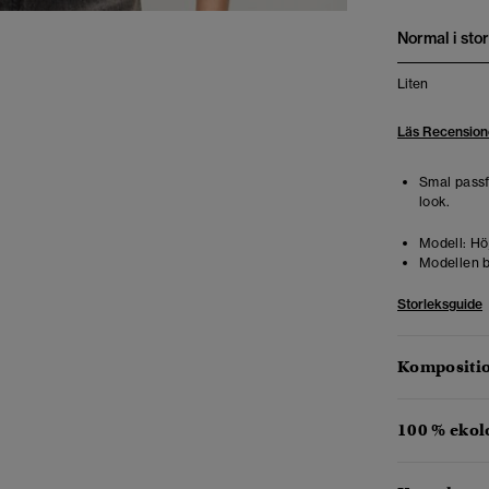
Normal i stor
Liten
Läs Recension
Smal pass
look.
Modell:
Höj
Modellen b
Storleksguide
Kompositio
100 % ekol