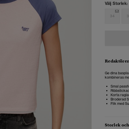
Välj Storlek:
34
3
Redaktören
Ge dina baspla
kombineras med 
Smal passf
Ribbstickad
Korta ragl
Broderad S
Flik med S
4
5
6
Storlek oc