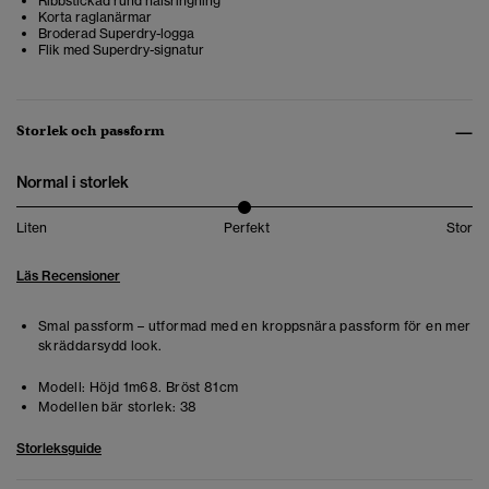
Ribbstickad rund halsringning
Korta raglanärmar
Broderad Superdry-logga
Flik med Superdry-signatur
Storlek och passform
Normal i storlek
Liten
Perfekt
Stor
Läs Recensioner
Smal passform – utformad med en kroppsnära passform för en mer
skräddarsydd look.
Modell:
Höjd 1m68. Bröst 81cm
Modellen bär storlek:
38
Storleksguide