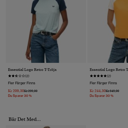
Essential Logo Retro T-Tröja
Essential Logo Retro 
(2)
(2)
Fler Färger Finns
Fler Färger Finns
Kr 209,30
Kr 244,30
Pris Reducerat Från
Till
Pris Reducerat 
Till
Kr 299,00
Kr 349,00
Du Sparar 30 %
Du Sparar 30 %
Bär Det Med...