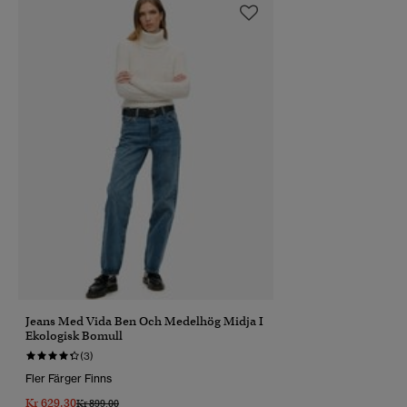
Jeans Med Vida Ben Och Medelhög Midja I
Ekologisk Bomull
(3)
Fler Färger Finns
Kr 629,30
Pris Reducerat Från
Till
Kr 899,00