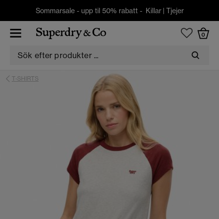
Sommarsale - upp til 50% rabatt -
Killar
|
Tjejer
0
T-SHIRTS