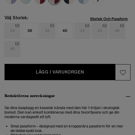
Välj Storlek:
Storlek Och Passform
34
36
38
40
42
44
46
48
LÄGG I VARUKORGEN
Redaktörens anteckningar
Ge dina basplagg en klassisk känsla med den här t-tröjan i ekologisk
bomull. Den kan enkelt kombineras med dina favoritjeans och ge din
moderna vardagsstil ett lyft.
Smal passform – designad med en kroppsnära passform för en mer
skräddarsydd look.