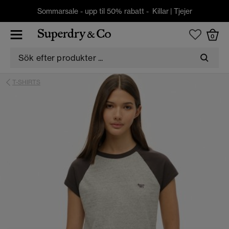
Sommarsale - upp til 50% rabatt -
Killar
|
Tjejer
0
T-SHIRTS