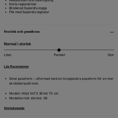
Ribbstickad rund halsringning
Korta raglanärmar
Broderad Superdry-logga
Flik med Superdry-signatur
Storlek och passform
Normal i storlek
Liten
Perfekt
Stor
Läs Recensioner
Smal passform – utformad med en kroppsnära passform för en mer
skräddarsydd look.
Modell:
Höjd 1m73. Bröst 76 cm
Modellen bär storlek:
38
Storleksguide