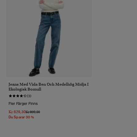
Jeans Med Vida Ben Och Medelhög Midja I
Ekologisk Bomull
(3)
Fler Färger Finns
Kr 629,30
Pris Reducerat Från
Till
Kr 899,00
Du Sparar 30 %