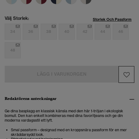
Välj Storlek:
Storlek Och Passform
34
36
38
40
42
44
46
48
LÄGG I VARUKORGEN
Redaktörens anteckningar
Ge dina basplagg en klassisk känsla med den här t-tröjan i ekologisk
bomull. Den kan enkelt kombineras med dina favoritjeans och ge din
moderna vardagsstil ett lyft.
Smal passform – designad med en kroppsnära passform för en mer
skräddarsydd look.