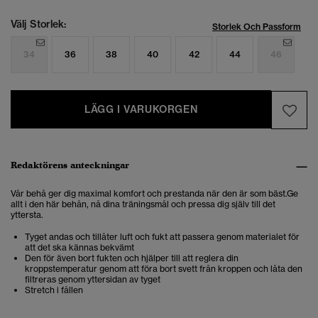
Välj Storlek:
Storlek Och Passform
34
36
38
40
42
44
46
LÄGG I VARUKORGEN
Redaktörens anteckningar
Vår behå ger dig maximal komfort och prestanda när den är som bäst.Ge
allt i den här behån, nå dina träningsmål och pressa dig själv till det
yttersta.
Tyget andas och tillåter luft och fukt att passera genom materialet för
att det ska kännas bekvämt
Den för även bort fukten och hjälper till att reglera din
kroppstemperatur genom att föra bort svett från kroppen och låta den
filtreras genom yttersidan av tyget
Stretch i fållen