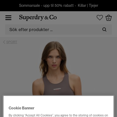
Sommarsale - upp til 50% rabatt -
Killar
|
Tjejer
0
SPORT
Cookie Banner
By clicking “Accept All Cookies”, you agree to the storing of cookies on