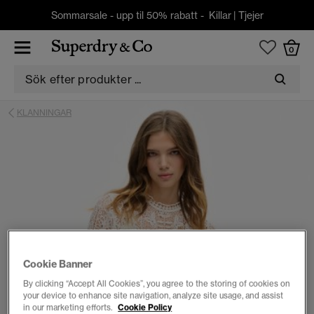
Sommarsale - upp til 50% rabatt -
Killar
|
Tjejer
0
KLANNINGAR
Cookie Banner
By clicking “Accept All Cookies”, you agree to the storing of cookies on
your device to enhance site navigation, analyze site usage, and assist
in our marketing efforts.
Cookie Policy