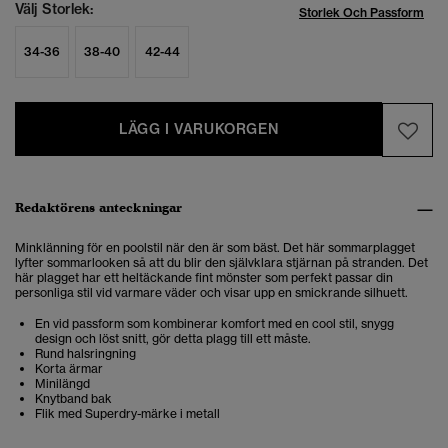
Välj Storlek:
Storlek Och Passform
34-36
38-40
42-44
LÄGG I VARUKORGEN
Redaktörens anteckningar
Minklänning för en poolstil när den är som bäst. Det här sommarplagget
lyfter sommarlooken så att du blir den självklara stjärnan på stranden. Det
här plagget har ett heltäckande fint mönster som perfekt passar din
personliga stil vid varmare väder och visar upp en smickrande silhuett.
En vid passform som kombinerar komfort med en cool stil, snygg
design och löst snitt, gör detta plagg till ett måste.
Rund halsringning
Korta ärmar
Minilängd
Knytband bak
Flik med Superdry-märke i metall