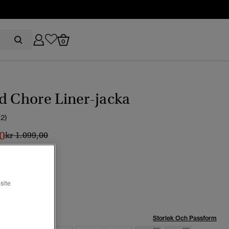
0
d Chore Liner-jacka
(2)
0
Pris reducerat från
till
kr 1.099,00
green
vald
site
Storlek Och Passform