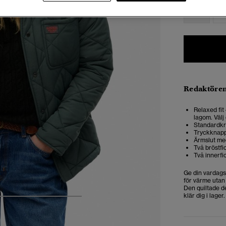
34
3
Redaktören
Relaxed fit
lagom. Välj 
Standardk
Tryckknap
Ärmslut me
Två bröstf
Två innerfi
Ge din vardags
för värme utan 
Den quiltade de
klär dig i lager.
5
6
7
8