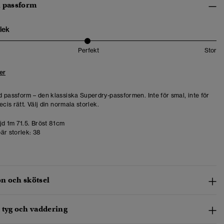
h passform
lek
Perfekt
Stor
er
 passform – den klassiska Superdry-passformen. Inte för smal, inte för
ecis rätt. Välj din normala storlek.
d 1m 71.5. Bröst 81cm
är storlek:
38
n och skötsel
 tyg och vaddering