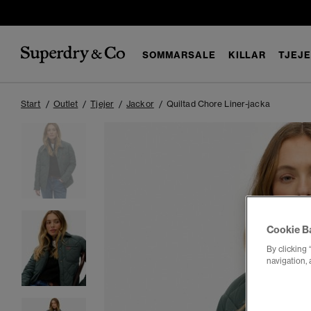
SOMMARSALE
KILLAR
TJEJ
Start
Outlet
Tjejer
Jackor
Quiltad Chore Liner-jacka
Cookie B
By clicking 
navigation, 