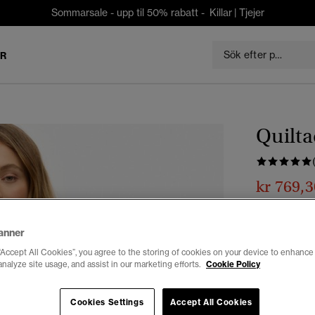
Sommarsale - upp til 50% rabatt -
Killar
|
Tjejer
ER
Quilta
kr 769,3
Du sparar 30 %
Färg:
thyme 
anner
“Accept All Cookies”, you agree to the storing of cookies on your device to enhance 
analyze site usage, and assist in our marketing efforts.
Cookie Policy
Välj Storlek:
Cookies Settings
Accept All Cookies