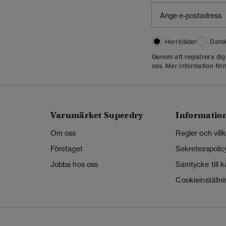
Herrkläder
Damk
Genom att registrera di
oss. Mer information finn
Varumärket Superdry
Informatio
Om oss
Regler och vill
Företaget
Sekretesspolic
Jobba hos oss
Samtycke till 
Cookieinställni