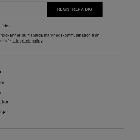
REGISTRERA DIG
läder
g godkänner du framtida marknadskommunikation från
s i vår
Integritetspolicy
n
kor
y
kakor
ngar