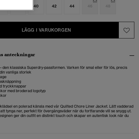
6
38
40
42
44
46
48
LÄGG I VARUKORGEN
s anteckningar
 – den klassiska Superdry-passformen. Varken för smal eller för lös, precis
din vanliga storlek
rage
psknäppning
d tryckknappar
ickor med broderad logotyp
ckor
klädsel en polerad känsla med vår Quilted Chore Liner Jacket. Lätt vadderad
att tynga ner, perfekt för övergångsväder när du fortfarande vill se snygg ut.
signen ger din outfit en distinkt touch och skapar en autentisk look när du