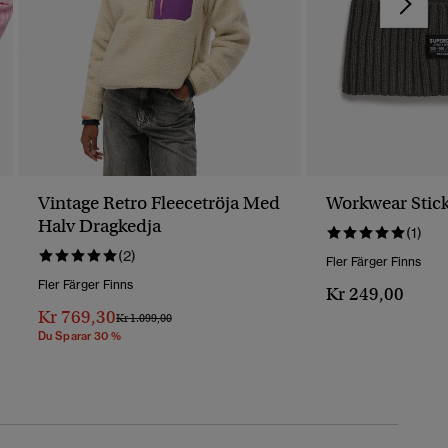
Vintage Retro Fleecetröja Med
Workwear Stic
Halv Dragkedja
(1)
(2)
Fler Färger Finns
Fler Färger Finns
Kr 249,00
Kr 769,30
Pris Reducerat Från
Till
Kr 1.099,00
Du Sparar 30 %