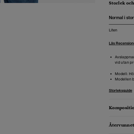
Storlek oc
Normal i stor
Liten
Läs Recension
Avslappnad
vid utan pr
Modell:
Höj
Modellen b
Storleksguide
Kompositio
Återvunnet