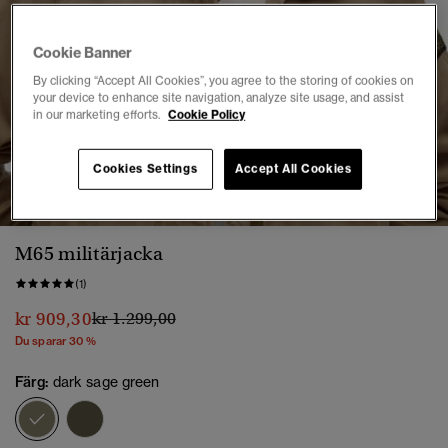
Cookie Banner
By clicking “Accept All Cookies”, you agree to the storing of cookies on
your device to enhance site navigation, analyze site usage, and assist
in our marketing efforts.
Cookie Policy
1
2
3
4
5
Cookies Settings
Accept All Cookies
M65 militärjacka
(1)
Pris reducerat från
till
kr 909,30
kr 1.299,00
Du sparar 30 %
Färg:
dark sage green
vald