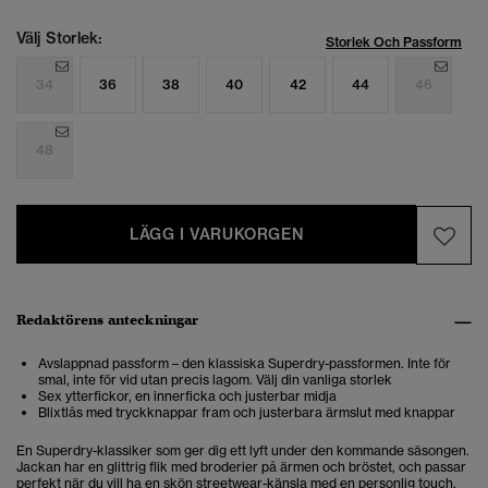
Välj Storlek:
Storlek Och Passform
34
36
38
40
42
44
46
48
LÄGG I VARUKORGEN
Redaktörens anteckningar
Avslappnad passform – den klassiska Superdry-passformen. Inte för
smal, inte för vid utan precis lagom. Välj din vanliga storlek
Sex ytterfickor, en innerficka och justerbar midja
Blixtlås med tryckknappar fram och justerbara ärmslut med knappar
En Superdry-klassiker som ger dig ett lyft under den kommande säsongen.
Jackan har en glittrig flik med broderier på ärmen och bröstet, och passar
perfekt när du vill ha en skön streetwear-känsla med en personlig touch.