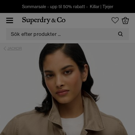
Sommarsale - upp til 50% rabatt -
Killar
|
Tjejer
0
JACKOR