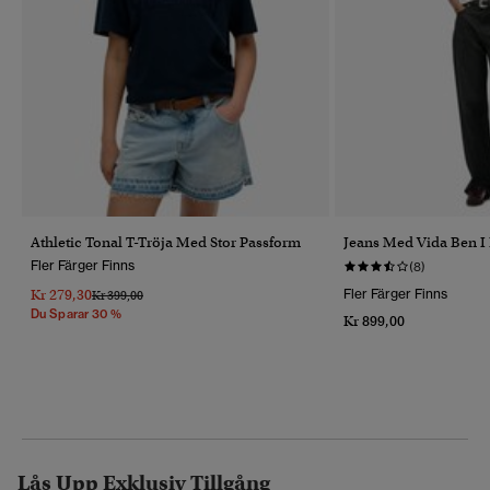
Athletic Tonal T-Tröja Med Stor Passform
Jeans Med Vida Ben I
Fler Färger Finns
(8)
Kr 279,30
Fler Färger Finns
Pris Reducerat Från
Till
Kr 399,00
Du Sparar 30 %
Kr 899,00
Lås Upp Exklusiv Tillgång