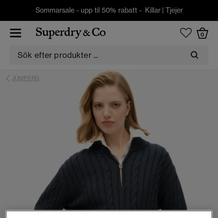
Sommarsale - upp til 50% rabatt -
Killar
|
Tjejer
0
JUMPERS