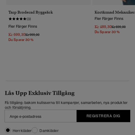
Tarp Broderad Ryggsäck
Kortärmad Mekanikers
Fler Färger Finns
(3)
Fler Färger Finns
Kr 489,30
Pris Reducerat 
Till
Kr 699,00
Du Sparar 30 %
Kr 699,30
Pris Reducerat Från
Till
Kr 999,00
Du Sparar 30 %
Lås Upp Exklusiv Tillgång
Få tillgång: bakom kulisserna till kampanjer, samarbeten, nya produkter
och försäljning.
REGISTRERA DIG
Herrkläder
Damkläder