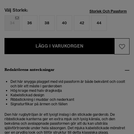
Välj Storlek:
Storlek Och Passform
34
36
38
40
42
44
LÄGG I VARUKORGEN
Redaktörens anteckningar
Det här snygga plagget med vid passform är både bekvämt och coolt
och blir ett måste i garderoben
Hög krage med halv dragkedja
Kabelstickad design
Ribbstickning i muddar och nederkant
Signaturflikar på ärmen och fållen
Den här rugbytröjan är ett lyxigt inslag i din stickade garderob. De
ribbstickade kanterna ger en extra mjuk och lyxig känsla, och den
bekväma och avslappnade passformen gör att du kan utstråla
självförtroende under hela säsongen. Det mjuka kabelstickade mönstret
ger en prydlig look och tillför struktur till detta klassiska plagg.