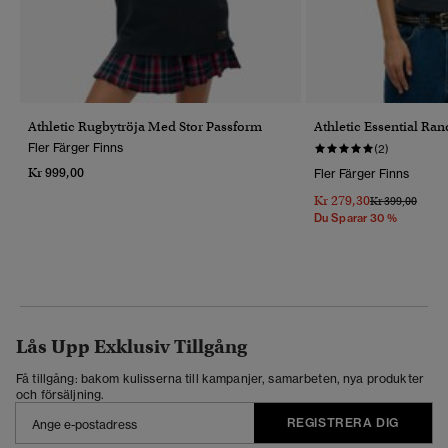
Athletic Rugbytröja Med Stor Passform
Athletic Essential Ran
Fler Färger Finns
(2)
Kr 999,00
Fler Färger Finns
Kr 279,30
Pris Reducerat 
Till
Kr 399,00
Du Sparar 30 %
Lås Upp Exklusiv Tillgång
Få tillgång: bakom kulisserna till kampanjer, samarbeten, nya produkter
och försäljning.
REGISTRERA DIG