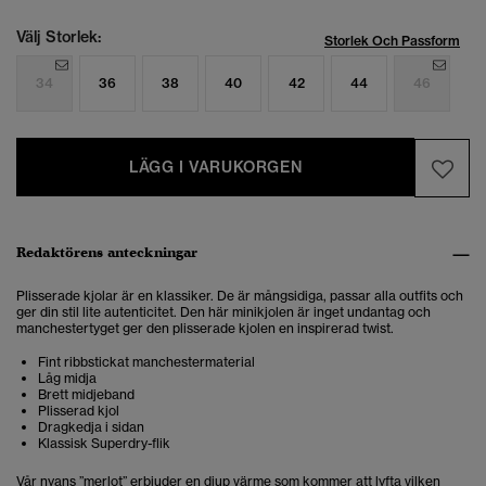
Välj Storlek:
Storlek Och Passform
34
36
38
40
42
44
46
LÄGG I VARUKORGEN
Redaktörens anteckningar
Plisserade kjolar är en klassiker. De är mångsidiga, passar alla outfits och
ger din stil lite autenticitet. Den här minikjolen är inget undantag och
manchestertyget ger den plisserade kjolen en inspirerad twist.
Fint ribbstickat manchestermaterial
Låg midja
Brett midjeband
Plisserad kjol
Dragkedja i sidan
Klassisk Superdry-flik
Vår nyans ”merlot” erbjuder en djup värme som kommer att lyfta vilken