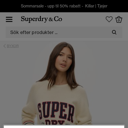
Sommarsale - upp til 50% rabatt -
Killar
|
Tjejer
0
BYXOR