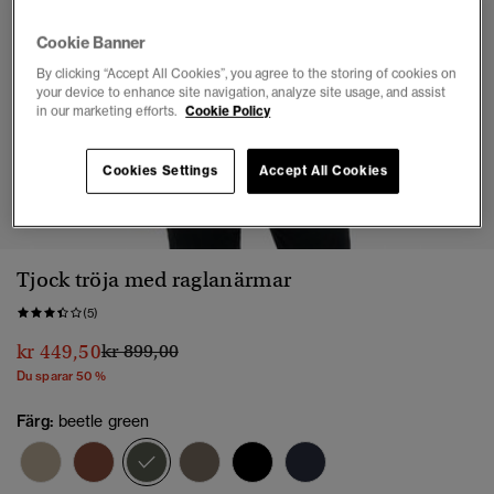
Cookie Banner
By clicking “Accept All Cookies”, you agree to the storing of cookies on
your device to enhance site navigation, analyze site usage, and assist
in our marketing efforts.
Cookie Policy
Cookies Settings
Accept All Cookies
1
2
3
4
5
6
Tjock tröja med raglanärmar
(5)
Pris reducerat från
till
kr 449,50
kr 899,00
Du sparar 50 %
Färg:
beetle green
vald