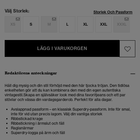
Välj Storlek:
Storlek Och Passform
XS
S
M
L
XL
XXL
XXXL
LÄGG I VARUKORGEN
Redaktörens anteckningar
Håll dig mysig och din stil förhöjd med den här
tjocka tröjan.
Den tidlösa
enkelheten gör att du kan kombinera den med din egen autentiska
vintagestil.Skapa en självsäker look med dina favoritjeans och ett par
stövlar och vässa din vardagsgarderob. Perfekt för alla dagar.
Avslappnad passform – en klassisk Superdry-passform. Inte för smal,
inte för vid utan precis lagom. Välj din vanliga storlek
Ribbstickad krage
Ribbstickning i ärmslut och fåll
Raglanärmar
Superdry-logga på ärm och fåll