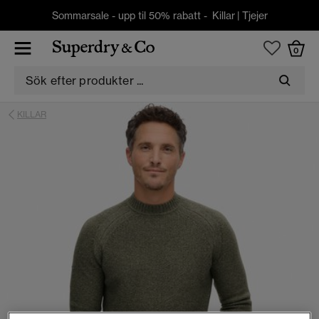
Sommarsale - upp til 50% rabatt -
Killar
|
Tjejer
0
KILLAR