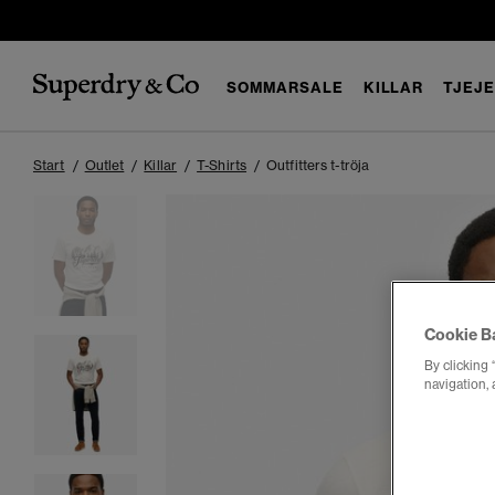
SOMMARSALE
KILLAR
TJEJ
Start
Outlet
Killar
T-Shirts
Outfitters t-tröja
Cookie B
By clicking 
navigation, 