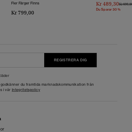
Kr 489,30
Fler Färger Finns
Pris Red
Kr 699,0
Du Sparar 30 %
Kr 799,00
REGISTRERA DIG
läder
g godkänner du framtida marknadskommunikation från
s i vår
Integritetspolicy
n
kor