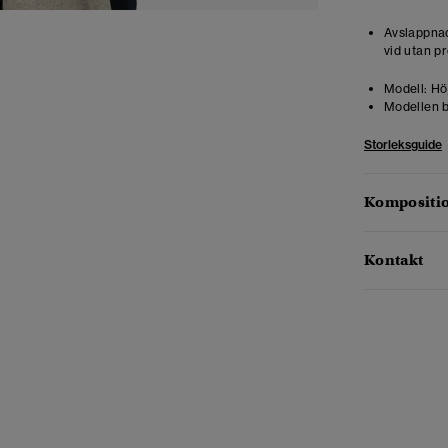
Avslappnad
vid utan pr
Modell:
Höj
Modellen b
Storleksguide
Kompositio
Kontakt