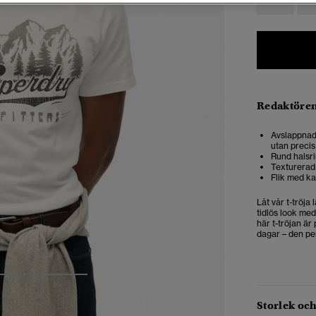
Redaktören
Avslappnad 
utan precis
Rund halsr
Texturerad 
Flik med ka
Låt vår t-tröja 
tidlös look med
här t-tröjan är
dagar – den per
4
5
6
Storlek oc