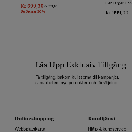
Fler Färger Finn
Kr 699,30
Pris Reducerat Från
Till
Kr 999,00
Du Sparar 30 %
Kr 999,00
Lås Upp Exklusiv Tillgång
Få tillgång: bakom kulisserna till kampanjer,
samarbeten, nya produkter och försäljning.
Onlineshopping
Kundtjänst
Webbplatskarta
Hjälp & kundservice