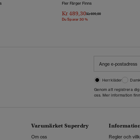
s
Fler Färger Finns
Kr 489,30
Pris Reducerat Från
Till
Kr 699,00
Du Sparar 30 %
Herrkläder
Damk
Genom att registrera di
oss. Mer information finn
Varumärket Superdry
Informatio
Om oss
Regler och vill