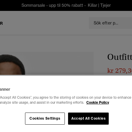
Sommarsale - upp til 50% rabatt -
Killar
|
Tjejer
ER
Outfitt
kr 279,3
Du sparar 30 %
Färg:
optic
anner
“Accept All Cookies”, you agree to the storing of cookies on your device to enhance 
analyze site usage, and assist in our marketing efforts.
Cookie Policy
Välj Storlek:
Cookies Settings
Accept All Cookies
XXS
X