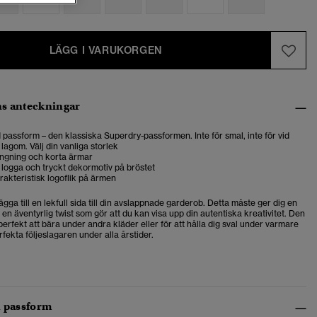
LÄGG I VARUKORGEN
s anteckningar
passform – den klassiska Superdry-passformen. Inte för smal, inte för vid
 lagom. Välj din vanliga storlek
ingning och korta ärmar
logga och tryckt dekormotiv på bröstet
rakteristisk logoflik på ärmen
lägga till en lekfull sida till din avslappnade garderob. Detta måste ger dig en
 en äventyrlig twist som gör att du kan visa upp din autentiska kreativitet. D
en
 perfekt att bära under andra kläder eller för att hålla dig sval under varmare
fekta följeslagaren under alla årstider.
h passform