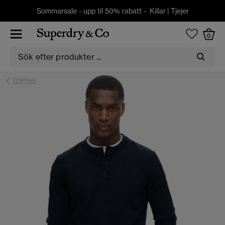
Sommarsale - upp til 50% rabatt -
Killar
|
Tjejer
0
TOPPAR