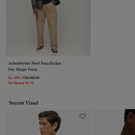
Arbetsbyxor Med Fem Fickor
Fler Färger Finns
Kr 499,50
Pris Reducerat Från
Till
Kr 999,00
Du Sparar 50 %
Senast Visad