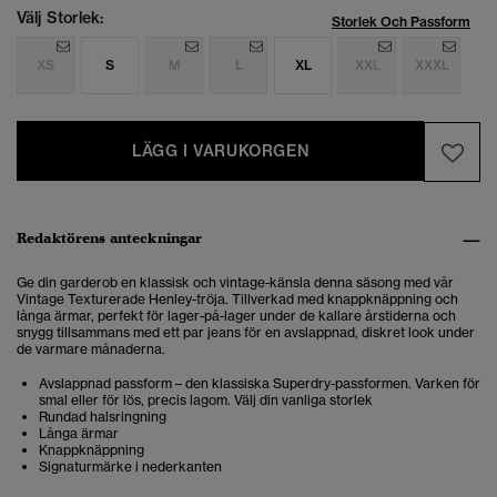
Välj Storlek:
Storlek Och Passform
XS
S
M
L
XL
XXL
XXXL
LÄGG I VARUKORGEN
Redaktörens anteckningar
Ge din garderob en klassisk och vintage-känsla denna säsong med vår
Vintage Texturerade Henley-tröja. Tillverkad med knappknäppning och
långa ärmar, perfekt för lager-på-lager under de kallare årstiderna och
snygg tillsammans med ett par jeans för en avslappnad, diskret look under
de varmare månaderna.
Avslappnad passform – den klassiska Superdry-passformen. Varken för
smal eller för lös, precis lagom. Välj din vanliga storlek
Rundad halsringning
Långa ärmar
Knappknäppning
Signaturmärke i nederkanten