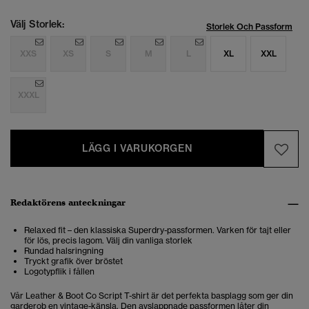
Välj Storlek:
Storlek Och Passform
XXS
XS
S
M
L
XL
XXL
XXXL
LÄGG I VARUKORGEN
Redaktörens anteckningar
Relaxed fit – den klassiska Superdry-passformen. Varken för tajt eller
för lös, precis lagom. Välj din vanliga storlek
Rundad halsringning
Tryckt grafik över bröstet
Logotypflik i fållen
Vår Leather & Boot Co Script T-shirt är det perfekta basplagg som ger din
garderob en vintage-känsla. Den avslappnade passformen låter din