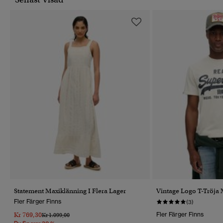
Statement Maxiklänning I Flera Lager
Vintage Logo T-Tröja
Fler Färger Finns
(3)
Kr 769,30
Fler Färger Finns
Pris Reducerat Från
Till
Kr 1.099,00