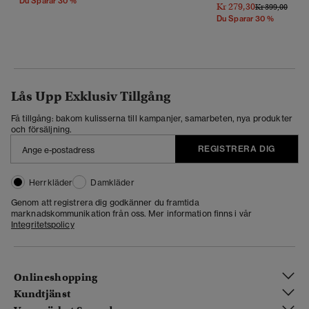
Du Sparar 30 %
Kr 279,30
Pris Reducerat 
Till
Kr 399,00
Du Sparar 30 %
Lås Upp Exklusiv Tillgång
Få tillgång: bakom kulisserna till kampanjer, samarbeten, nya produkter
och försäljning.
REGISTRERA DIG
Herrkläder
Damkläder
Genom att registrera dig godkänner du framtida
marknadskommunikation från oss. Mer information finns i vår
Integritetspolicy
Onlineshopping
Kundtjänst