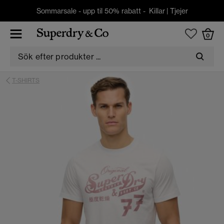
Sommarsale - upp til 50% rabatt -
Killar
|
Tjejer
0
T-SHIRTS