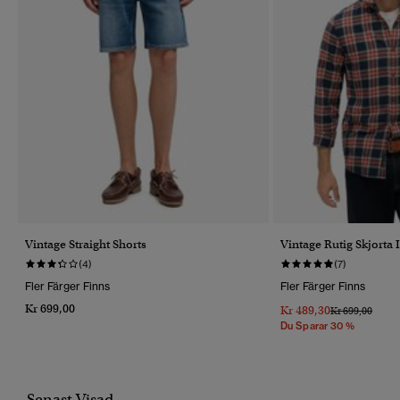
Vintage Straight Shorts
Vintage Rutig Skjorta
(4)
(7)
Fler Färger Finns
Fler Färger Finns
Kr 699,00
Kr 489,30
Pris Reducerat 
Till
Kr 699,00
Du Sparar 30 %
Senast Visad