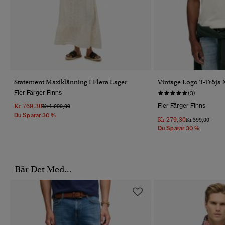
Statement Maxiklänning I Flera Lager
Vintage Logo T-Tröja
Fler Färger Finns
(3)
Kr 769,30
Fler Färger Finns
Pris Reducerat Från
Till
Kr 1.099,00
Du Sparar 30 %
Kr 279,30
Pris Reducerat 
Till
Kr 399,00
Du Sparar 30 %
Bär Det Med...