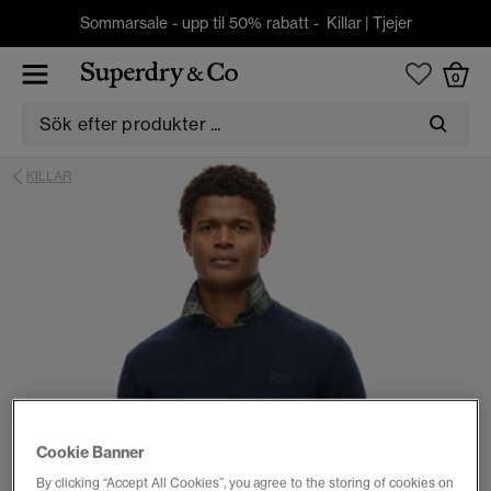
Sommarsale - upp til 50% rabatt -
Killar
|
Tjejer
0
KILLAR
Cookie Banner
By clicking “Accept All Cookies”, you agree to the storing of cookies on