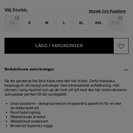
Välj Storlek:
Storlek Och Passform
XS
S
M
L
XL
XXL
XXXL
LÄGG I VARUKORGEN
Redaktörens anteckningar
Ge din garderob lite äkta klass med den här tröjan. Detta klassiska
basplagg är ett mysigt extralager med minimalistisk sofistikering.
Håll
värmen i lyxig mjukhet och ge din look ett lyft med den här vintervärmaren
som passar perfekt till din vardagsstil
.
Smal passform – designad med en kroppsnära passform för en mer
skräddarsydd stil
Rund halsringning
Ribbstickade ärmslut
Ribbstickad nederkant
Broderad Superdry-logga