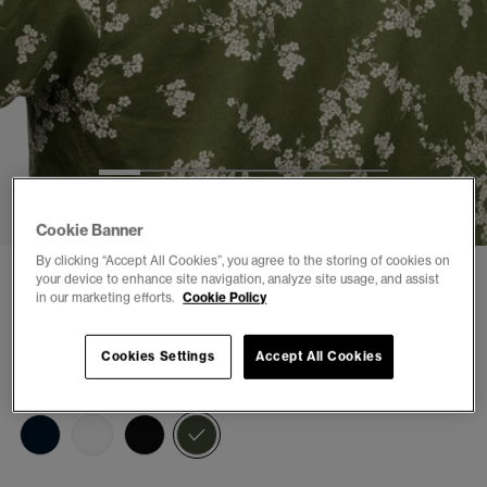
1
2
3
4
5
6
7
Cookie Banner
By clicking “Accept All Cookies”, you agree to the storing of cookies on
Kortärmad strandskjorta
your device to enhance site navigation, analyze site usage, and assist
in our marketing efforts.
Cookie Policy
(11)
kr 699,00
Cookies Settings
Accept All Cookies
Färg:
olive blossom
vald