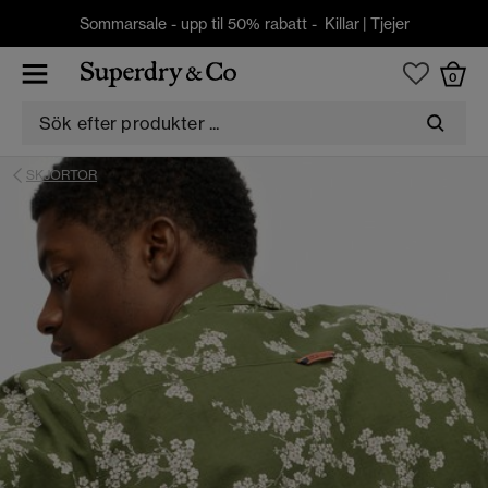
Sommarsale - upp til 50% rabatt -
Killar
|
Tjejer
0
SKJORTOR