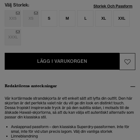
Välj Storlek:
Storlek Och Passform
XXS
XS
S
M
L
XL
XXL
XXXL
LÄGG I VARUKORGEN
Redaktörens anteckningar
Vår kortärmade strandskjorta är ett enkelt sätt att lyfta din outfit. Den här
skjortan är det perfekta valet när du vill ge din look en distinkt touch.
Dessa tropiskt inspirerade tryck är på den subtila sidan, i motsats till de
älskade Hawaii-skjortorna, så att du kan välja ett autentiskt alternativ som
passar din klassiska stil.
Avslappnad passform – den klassiska Superdry-passformen. Inte för
smal, inte för vid utan precis lagom. Välj din vanliga storlek
Linneblandning