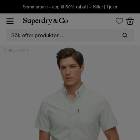
Sommarsale - upp til 50% rabatt -
Killar
|
Tjejer
0
SKJORTOR