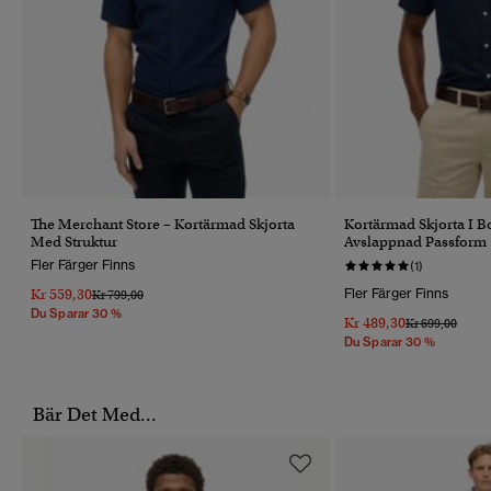
The Merchant Store – Kortärmad Skjorta
Kortärmad Skjorta I B
Med Struktur
Avslappnad Passform
Fler Färger Finns
(1)
Kr 559,30
Fler Färger Finns
Pris Reducerat Från
Till
Kr 799,00
Du Sparar 30 %
Kr 489,30
Pris Reducerat 
Till
Kr 699,00
Du Sparar 30 %
Bär Det Med...