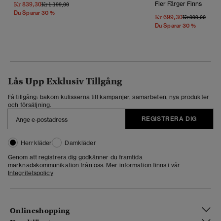
Kr 839,30
Fler Färger Finns
Pris Reducerat Från
Till
Kr 1.199,00
Du Sparar 30 %
Kr 699,30
Pris Reducerat 
Till
Kr 999,00
Du Sparar 30 %
Lås Upp Exklusiv Tillgång
Få tillgång: bakom kulisserna till kampanjer, samarbeten, nya produkter
och försäljning.
REGISTRERA DIG
Herrkläder
Damkläder
Genom att registrera dig godkänner du framtida
marknadskommunikation från oss. Mer information finns i vår
Integritetspolicy
Onlineshopping