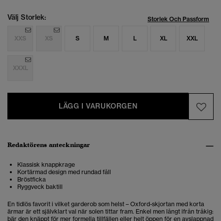
Välj Storlek:
Storlek Och Passform
XXS
XS
S
M
L
XL
XXL
XXXL
LÄGG I VARUKORGEN
Redaktörens anteckningar
Klassisk knappkrage
Kortärmad design med rundad fåll
Bröstficka
Ryggveck baktill
En tidlös favorit i vilket garderob som helst – Oxford-skjortan med korta
ärmar är ett självklart val när solen tittar fram. Enkel men långt ifrån tråkig:
bär den knäppt för mer formella tillfällen eller helt öppen för en avslappnad