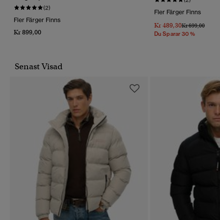
(2)
Fler Färger Finns
Fler Färger Finns
Kr 489,30
Pris Reducerat 
Till
Kr 699,00
Kr 899,00
Du Sparar 30 %
Senast Visad