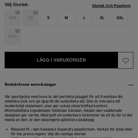
Välj Storlek:
Storlek Och Passform
XXS
XS
S
M
L
XL
XXL
XXXL
LÄGG I VARUKORGEN
Redaktörens anteckningar
Vår sportjacka med huva är det perfekta plagget för att framhäva din
atletiska look och ge djup till din autentiska stil.
Den är inte bara ett
moderiktigt statement, utan ger också oöverträffad komfort.
Minimalistiska logodetaljer fulländar känslan, medan den vadderade
designen ger värme. Med gott om justerbara funktioner så att du får ut det
mesta av den, är den säsongens självklara basplagg.
Relaxed fit – den klassiska Superdry-passformen. Varken för smal eller
för lös, precis lagom. Välj din vanliga storlek