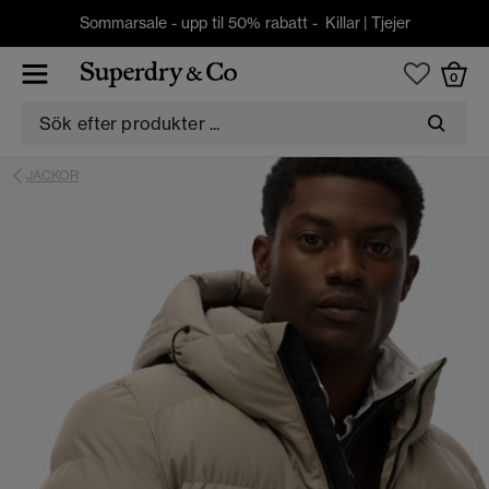
Sommarsale - upp til 50% rabatt -
Killar
|
Tjejer
0
JACKOR