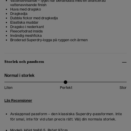
Vattenavvisande – tyget har behandlats med en avancerad
vattenavvisande finish
Huva med dragsko
Dragkedja
Dubbla fickor med dragkedja
Elastiska muddar
Dragsko i nederkant
Fleecefodrad insida
Invändig meshficka
Broderad Superdry-logga på ryggen och ärmen
Storlek och passform
Normal i storlek
Liten
Perfekt
Stor
Läs Recensioner
Avslappnad passform – den klassiska Superdry-passformen. Inte
för smal, inte för vid utan precis rätt. Välj din normala storlek.
Modell:
Höjd 1m86.5. Bröst 97cm