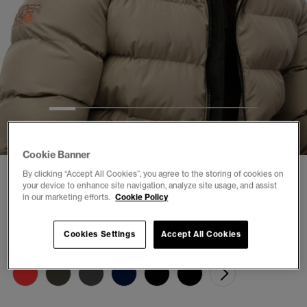
1
2
3
4
5
6
7
8
Cookie Banner
Sportjacka med huva
By clicking “Accept All Cookies”, you agree to the storing of cookies on
your device to enhance site navigation, analyze site usage, and assist
(3)
in our marketing efforts.
Cookie Policy
kr 1.399,00
Cookies Settings
Accept All Cookies
Färg:
winter twig beige