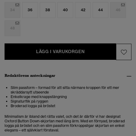
34
36
38
40
42
44
46
48
LÄGG I VARUKORGEN
Redaktörens anteckningar
Slim passform – formad för att sitta närmare kroppen för ett mer
skräddarsytt utseende
Enkelkrage med knappstängning
Signaturflik på ryggen
Broderad logga på bröstet
Minimalism är ibland det rätta valet, och det är därför vi har designat
Oxford Button Down-skjortan med lång ärm. Med en förnyad, broderad
logga på bröstet och en slim passform förkroppsligar skjortan en enkel
elegans – ett självklart förstaval.