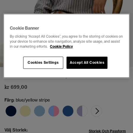
Cookie Banner
By clicking “Accept All Cookies”, you agree to the storing of cookies on
your device to enhance site navigation, analyze site usage, and assist
in our marketing efforts.
Cookie Policy
1
2
3
4
5
6
7
Cookies Settings
Accept All Cookies
Oxford Button Down Skjorta Slim Passform
kr 699,00
Färg:
blue/yellow stripe
Välj Storlek:
Storlek Och Passform