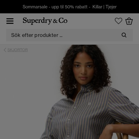
Sommarsale - upp til 50% rabatt -
Killar
|
Tjejer
0
SKJORTOR