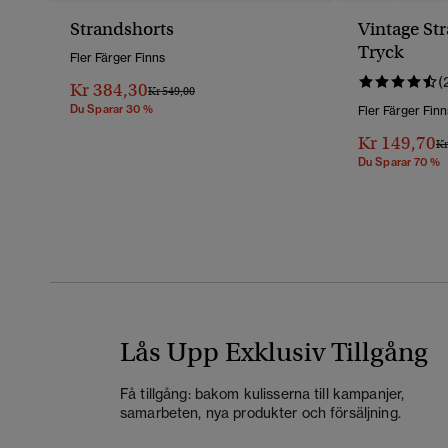
Strandshorts
Vintage St
Tryck
Fler Färger Finns
(
Kr 384,30
Pris Reducerat Från
Till
Kr 549,00
Du Sparar 30 %
Fler Färger Finn
Kr 149,70
Pr
Kr
Du Sparar 70 %
Lås Upp Exklusiv Tillgång
Få tillgång: bakom kulisserna till kampanjer,
samarbeten, nya produkter och försäljning.