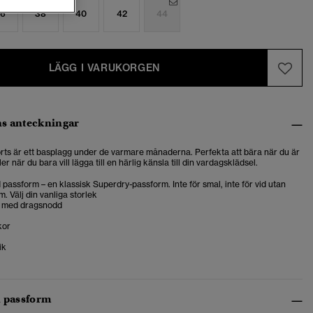
6
38
40
42
44
LÄGG I VARUKORGEN
s anteckningar
rts är ett basplagg under de varmare månaderna. Perfekta att bära när du är
er när du bara vill lägga till en härlig känsla till din vardagsklädsel.
passform – en klassisk Superdry-passform. Inte för smal, inte för vid utan
m. Välj din vanliga storlek
 med dragsnodd
kor
ik
h passform