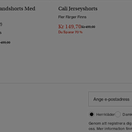
randshorts Med
Cali Jerseyshorts
Fler Färger Finns
2)
Kr 149,70
Pris Reducerat Från
Till
Kr 499,00
Du Sparar 70 %
s
is Reducerat Från
Till
 499,00
Herrkläder
Damk
Genom att registrera di
oss. Mer information finn