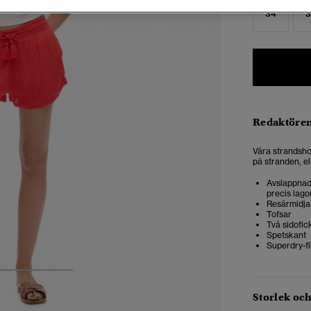
34
3
Redaktören
Våra strandsho
på stranden, ell
Avslappnad 
precis lago
Resårmidja
Tofsar
Två sidofic
Spetskant
Superdry-fl
3
4
5
Storlek oc