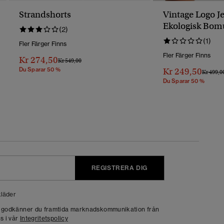
Strandshorts
Vintage Logo Je
Ekologisk Bom
(2)
(1)
Fler Färger Finns
Fler Färger Finns
Kr 274,50
Pris Reducerat Från
Till
Kr 549,00
Du Sparar 50 %
Kr 249,50
Pris Red
Kr 499,0
Du Sparar 50 %
REGISTRERA DIG
läder
g godkänner du framtida marknadskommunikation från
s i vår
Integritetspolicy