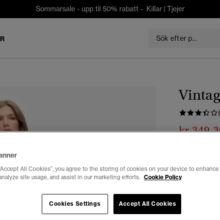
Sommarsale - upp til 50% rabatt -
Killar
|
Tjejer
ER
Vintag
kr 349,3
Du sparar 30 %
anner
Färg:
drop k
“Accept All Cookies”, you agree to the storing of cookies on your device to enhance 
vald
analyze site usage, and assist in our marketing efforts.
Cookie Policy
Cookies Settings
Accept All Cookies
Välj Storlek: