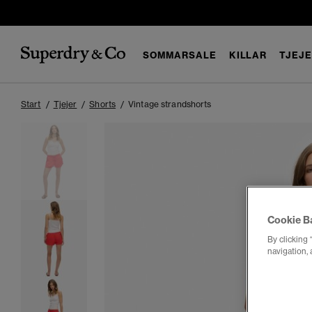
SOMMARSALE
KILLAR
TJEJ
Start
Tjejer
Shorts
Vintage strandshorts
Cookie B
By clicking 
navigation, 