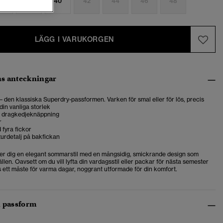
6
38
40
42
44
46
48
LÄGG I VARUKORGEN
s anteckningar
 – den klassiska Superdry-passformen. Varken för smal eller för lös, precis
din vanliga storlek
 dragkedjeknäppning
r
fyra fickor
turdetalj på bakfickan
er dig en elegant sommarstil med en mångsidig, smickrande design som
fällen. Oavsett om du vill lyfta din vardagsstil eller packar för nästa semester
s ett måste för varma dagar, noggrant utformade för din komfort.
h passform