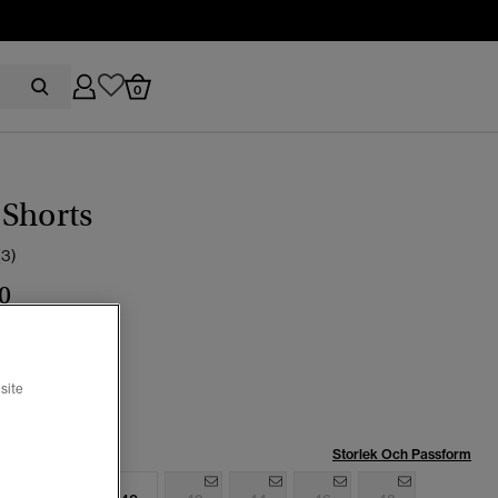
0
Shorts
(3)
0
 dis gul
site
Storlek Och Passform