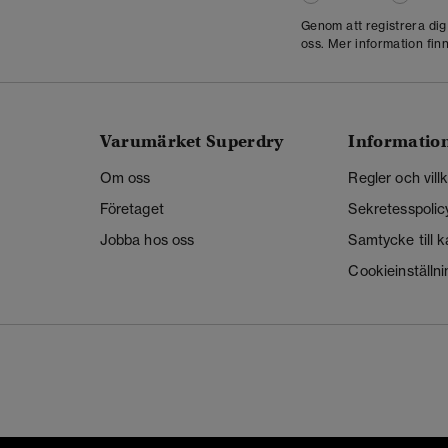
Genom att registrera di
oss. Mer information finn
Varumärket Superdry
Informatio
Om oss
Regler och vill
Företaget
Sekretesspolic
Jobba hos oss
Samtycke till 
Cookieinställni