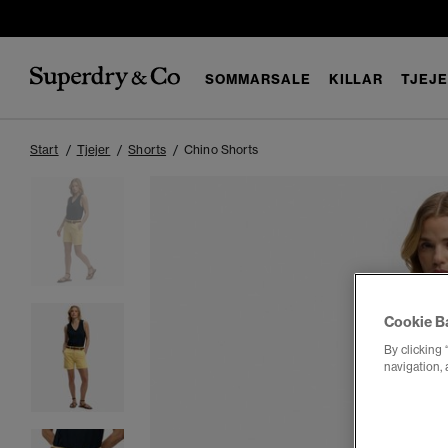
SOMMARSALE
KILLAR
TJEJ
Start
Tjejer
Shorts
Chino Shorts
Cookie B
By clicking 
navigation, 