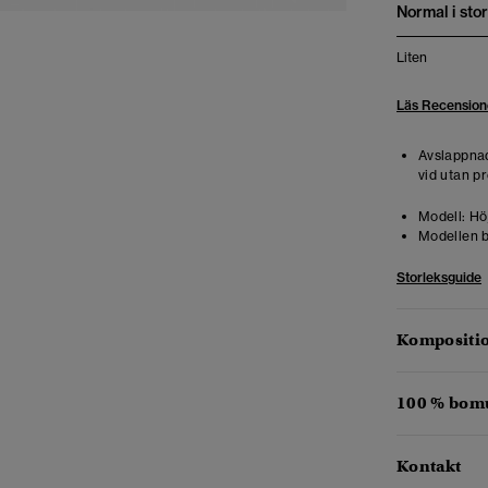
Normal i stor
Liten
Läs Recension
Avslappnad
vid utan pr
Modell:
Höj
Modellen b
Storleksguide
Kompositio
100 % bomu
Kontakt