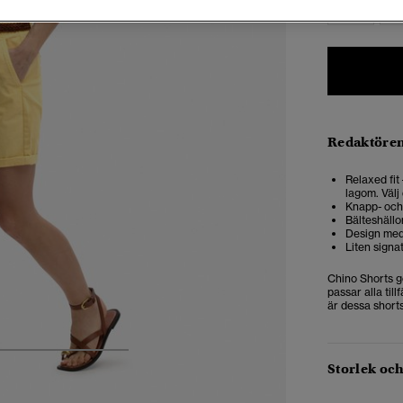
34
3
Redaktören
Relaxed fit
lagom. Välj 
Knapp- och
Bälteshällo
Design med 
Liten signa
Chino Shorts g
passar alla till
är dessa short
4
5
6
7
Storlek oc