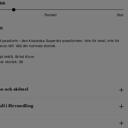
lek
Perfekt
Stor
er
 passform – den klassiska Superdry-passformen. Inte för smal, inte för
ecis rätt. Välj din normala storlek.
d 1m68. Bröst 81cm
är storlek:
38
n och skötsel
ll i förvandling