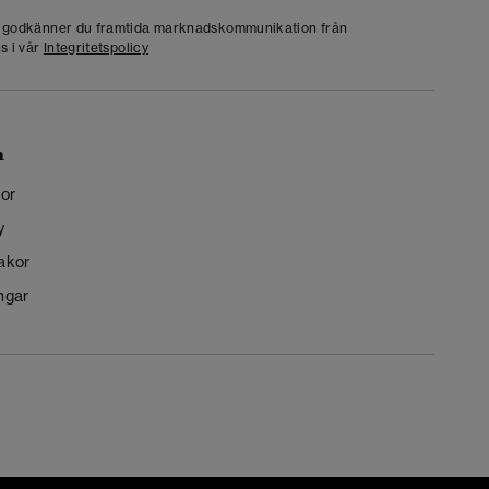
g godkänner du framtida marknadskommunikation från
s i vår
Integritetspolicy
n
kor
y
kakor
ngar