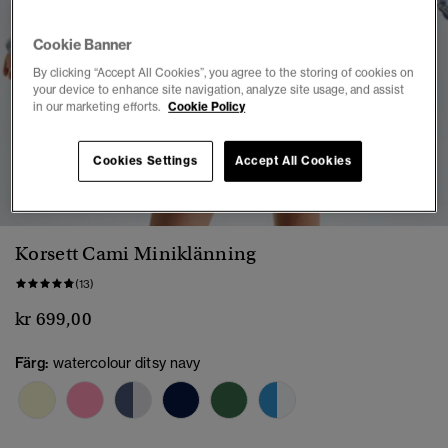
Cookie Banner
By clicking “Accept All Cookies”, you agree to the storing of cookies on
your device to enhance site navigation, analyze site usage, and assist
in our marketing efforts.
Cookie Policy
Cookies Settings
Accept All Cookies
1
2
3
4
5
6
7
8
Korsett Cami Miniklänning
(13)
kr 699,00
Färg:
watercolour ditsy navy