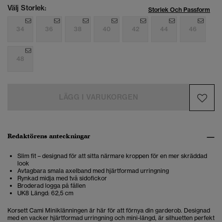
Välj Storlek:
Storlek Och Passform
34
36
38
40
42
44
46
48
LÄGG I VARUKORGEN
Redaktörens anteckningar
Slim fit – designad för att sitta närmare kroppen för en mer skräddad
look
Avtagbara smala axelband med hjärtformad urringning
Rynkad midja med två sidofickor
Broderad logga på fållen
UK8 Längd: 62,5 cm
Korsett Cami Miniklänningen är här för att förnya din garderob. Designad
med en vacker hjärtformad urringning och mini-längd, är silhuetten perfekt