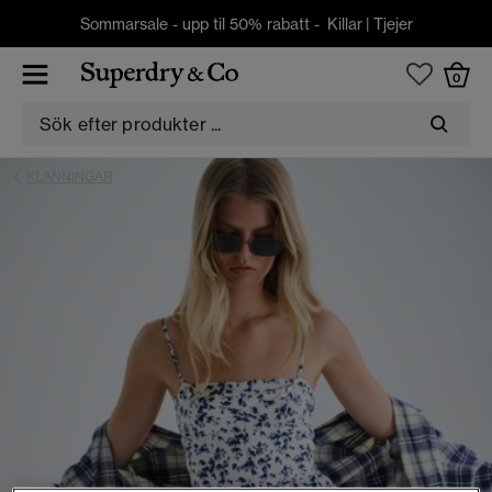
Sommarsale - upp til 50% rabatt -
Killar
|
Tjejer
0
KLANNINGAR