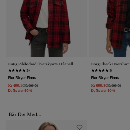
Rutig Piléfodrad Överskjorta I Flanell
Borg Check Overshirt
(6)
(1)
Fler Färger Finns
Fler Färger Finns
Kr 499,50
Kr 699,30
Pris Reducerat Från
Till
Pris Reducerat 
Till
Kr 999,00
Kr 999,00
Du Sparar 50 %
Du Sparar 30 %
Bär Det Med...