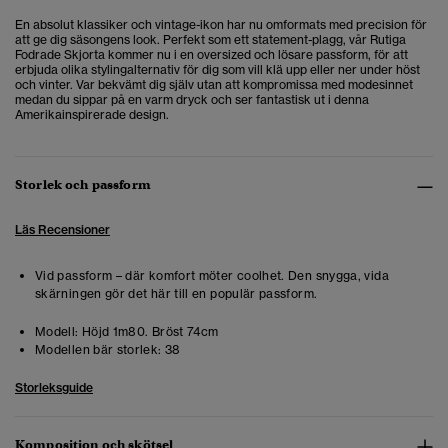
En absolut klassiker och vintage-ikon har nu omformats med precision för
att ge dig säsongens look. Perfekt som ett statement-plagg, vår Rutiga
Fodrade Skjorta kommer nu i en oversized och lösare passform, för att
erbjuda olika stylingalternativ för dig som vill klä upp eller ner under höst
och vinter. Var bekvämt dig själv utan att kompromissa med modesinnet
medan du sippar på en varm dryck och ser fantastisk ut i denna
Amerikainspirerade design.
Storlek och passform
Läs Recensioner
Vid passform – där komfort möter coolhet. Den snygga, vida
skärningen gör det här till en populär passform.
Modell:
Höjd 1m80. Bröst 74cm
Modellen bär storlek:
38
Storleksguide
Komposition och skötsel