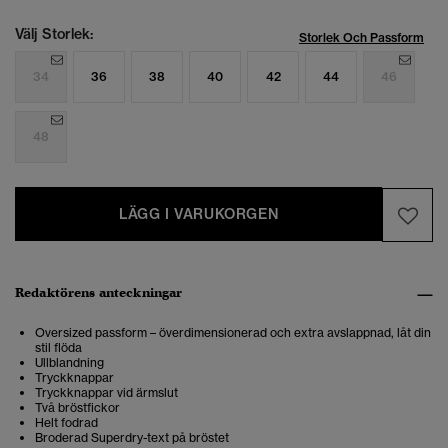
Välj Storlek:
Storlek Och Passform
34
36
38
40
42
44
46
48
LÄGG I VARUKORGEN
Redaktörens anteckningar
Oversized passform – överdimensionerad och extra avslappnad, låt din
stil flöda
Ullblandning
Tryckknappar
Tryckknappar vid ärmslut
Två bröstfickor
Helt fodrad
Broderad Superdry-text på bröstet