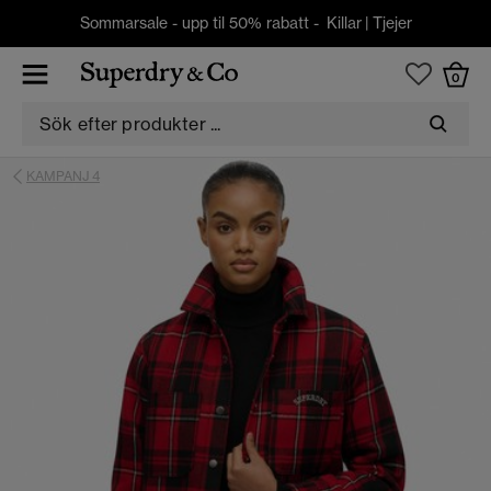
Sommarsale - upp til 50% rabatt -
Killar
|
Tjejer
0
KAMPANJ 4