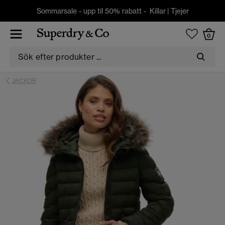
Sommarsale - upp til 50% rabatt -
Killar
|
Tjejer
0
JACKOR