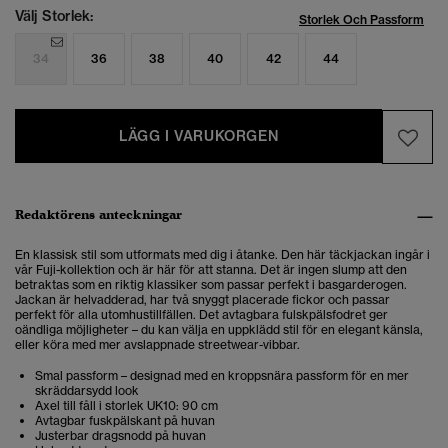
Välj Storlek:
Storlek Och Passform
34
36
38
40
42
44
LÄGG I VARUKORGEN
Redaktörens anteckningar
En klassisk stil som utformats med dig i åtanke. Den här täckjackan ingår i
vår Fuji-kollektion och är här för att stanna. Det är ingen slump att den
betraktas som en riktig klassiker som passar perfekt i basgarderogen.
Jackan är helvadderad, har två snyggt placerade fickor och passar
perfekt för alla utomhustillfällen. Det avtagbara fulskpälsfodret ger
oändliga möjligheter – du kan välja en uppklädd stil för en elegant känsla,
eller köra med mer avslappnade streetwear-vibbar.
Smal passform – designad med en kroppsnära passform för en mer
skräddarsydd look
Axel till fåll i storlek UK10: 90 cm
Avtagbar fuskpälskant på huvan
Justerbar dragsnodd på huvan