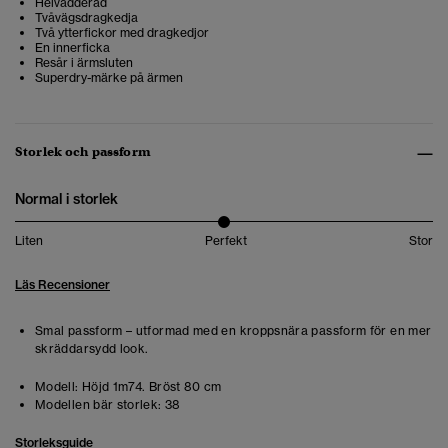
Helvadderad
Tvåvägsdragkedja
Två ytterfickor med dragkedjor
En innerficka
Resår i ärmsluten
Superdry-märke på ärmen
Storlek och passform
Normal i storlek
Liten
Perfekt
Stor
Läs Recensioner
Smal passform – utformad med en kroppsnära passform för en mer
skräddarsydd look.
Modell:
Höjd 1m74. Bröst 80 cm
Modellen bär storlek:
38
Storleksguide