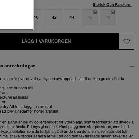
Storlek Och Passform
6
38
40
42
44
46
48
LÄGG I VARUKORGEN
s anteckningar
rm som är överdrivet rymlig och avslappnad, så att du kan ge din stil fria
ng i ärmslut och fåll
fram
exturerad insida
ckor
rdry Athletic-logga på bröstet
erad logga nedanför höger ärmslut
 en självklar del av collegemodet för ytterplagg, som vi fortsätter att utveckla
premiumkänsla. Ett mysigt och bekvämt plagg med stor passform, men med
a lyxiga detaljer som du förtjänar. Det är de små detaljerna som gör det här
inimalistiska broderiet nära ärmslutet och den texturerade huvan säkerställer