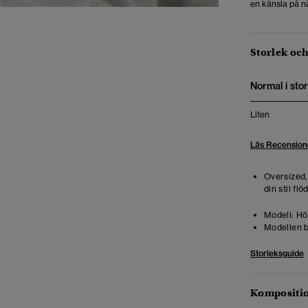
en känsla på nä
Storlek oc
Normal i stor
Liten
Läs Recension
Oversized,
din stil flö
Modell:
Höj
Modellen b
Storleksguide
Kompositio