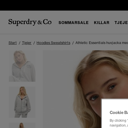
SOMMARSALE
KILLAR
TJEJ
Start
Tjejer
Hoodies Sweatshirts
Athletic Essentials huvjacka me
Cookie B
By clicking 
navigation, 