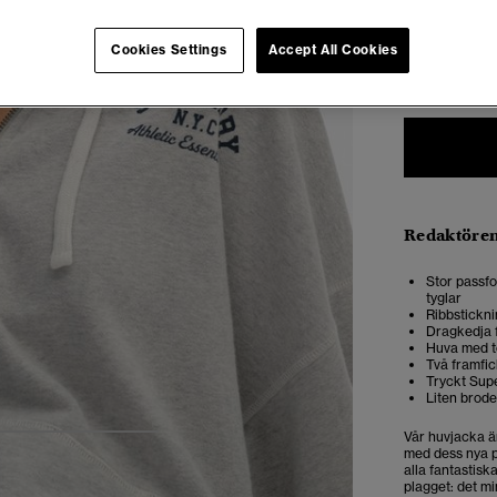
Välj Storlek:
Cookies Settings
Accept All Cookies
34
3
Redaktören
Stor passfo
tyglar
Ribbstickni
Dragkedja 
Huva med t
Två framfi
Tryckt Supe
Liten brod
Vår huvjacka är
4
5
6
7
med dess nya 
alla fantastisk
plagget: det m