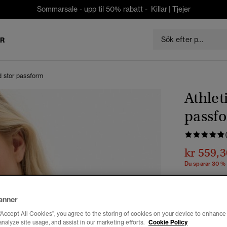
Sommarsale - upp til 50% rabatt -
Killar
|
Tjejer
ER
d stor passform
Athlet
passf
kr 559,3
Du sparar 30 %
Färg:
glacier
anner
“Accept All Cookies”, you agree to the storing of cookies on your device to enhance 
analyze site usage, and assist in our marketing efforts.
Cookie Policy