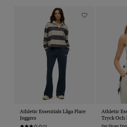
Athletic Essentials Låga Flare
Athletic E
Joggers
Tryck Och
(1)
Fler Färger Finn