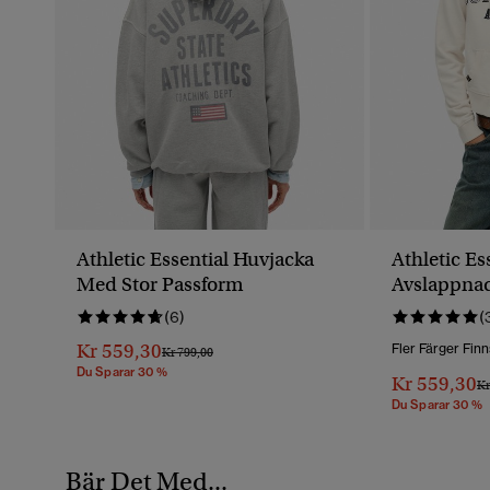
Athletic Essential Huvjacka
Athletic Es
Med Stor Passform
Avslappnad
Med Dragk
(6)
(
Kr 559,30
Fler Färger Finn
Pris Reducerat Från
Till
Kr 799,00
Du Sparar 30 %
Kr 559,30
Pr
Kr
Du Sparar 30 %
Bär Det Med...