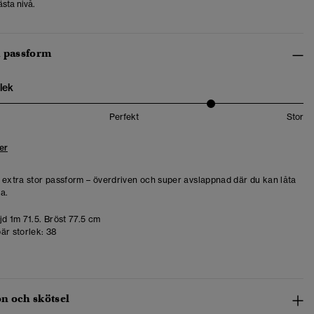
sta nivå.
h passform
lek
Perfekt
Stor
er
 extra stor passform – överdriven och super avslappnad där du kan låta
da.
d 1m 71.5. Bröst 77.5 cm
är storlek:
38
n och skötsel