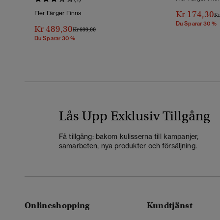
Kr 174,30
Fler Färger Finns
Pr
Kr
Du Sparar 30 %
Kr 489,30
Pris Reducerat Från
Till
Kr 699,00
Du Sparar 30 %
Lås Upp Exklusiv Tillgång
Få tillgång: bakom kulisserna till kampanjer,
samarbeten, nya produkter och försäljning.
Onlineshopping
Kundtjänst