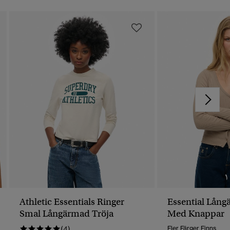
Athletic Essentials Ringer
Essential Lång
Smal Långärmad Tröja
Med Knappar
(4)
Fler Färger Finns