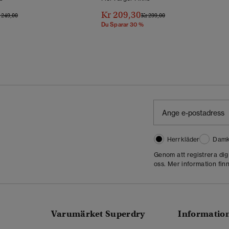
Kr 209,30
is Reducerat Från
Till
Pris Reducerat Från
Till
 249,00
Kr 299,00
Du Sparar 30 %
Herrkläder
Damk
Genom att registrera di
oss. Mer information finn
Varumärket Superdry
Informatio