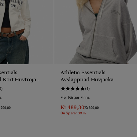
sentials
Athletic Essentials
 Kort Huvtröja
Avslappnad Huvjacka
edja
3)
(1)
s
Fler Färger Finns
Kr 489,30
is Reducerat Från
Till
Pris Reducerat Från
Till
 799,00
Kr 699,00
Du Sparar 30 %