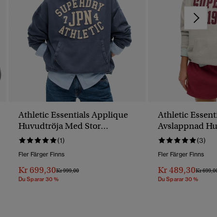
Athletic Essentials Applique
Athletic Essent
Huvudtröja Med Stor
Avslappnad Hu
Passform
(1)
(3)
Fler Färger Finns
Fler Färger Finns
Kr 699,30
Kr 489,30
Pris Reducerat Från
Till
Pris Red
Kr 999,00
Kr 699,0
Du Sparar 30 %
Du Sparar 30 %