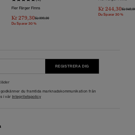
Kr 244,30
Fler Färger Finns
Pris Red
Kr 349,0
Du Sparar 30 %
Kr 279,30
Pris Reducerat Från
Till
Kr 399,00
Du Sparar 30 %
REGISTRERA DIG
läder
g godkänner du framtida marknadskommunikation från
s i vår
Integritetspolicy
n