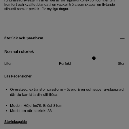
rundhalsad sweatshirt är en del av vår signaturkollektion och ger dig
komfort och kvalitet blandat i en vacker tröja som skapar en flytande
silhuett som är perfekt för mysiga dagar.
Storlek och passform
Normal i storlek
Liten
Perfekt
Stor
Läs Recensioner
Oversized, extra stor passform – överdriven och super avslappnad
där du kan låta din stil flöda.
Modell:
Höjd 1m75. Bröst 81cm
Modellen bär storlek:
38
Storleksguide