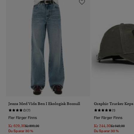
Jeans Med Vida Ben I Ekologisk Bomull
Graphic Trucker Keps
(7)
(1)
Fler Färger Finns
Fler Färger Finns
Kr 629,30
Kr 244,30
Pris Reducerat Från
Till
Pris Reducerat 
Till
Kr 899,00
Kr 349,00
Du Sparar 30 %
Du Sparar 30 %