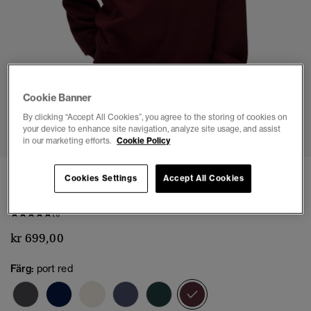
Cookie Banner
1
2
3
4
5
By clicking “Accept All Cookies”, you agree to the storing of cookies on
your device to enhance site navigation, analyze site usage, and assist
in our marketing efforts.
Cookie Policy
Athletic Essentials avslappnad rundhalsad
Cookies Settings
Accept All Cookies
sweatshirt
(1)
kr 699,00
Färg:
port red
vald