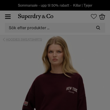
Sommarsale - upp til 50% rabatt -
Killar
|
Tjejer
0
HOODIES SWEATSHIRTS