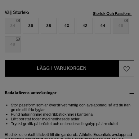
Välj Storlek:
Storlek Och Passform
34
36
38
40
42
44
46
48
LÄGG I VARUKORGEN
Redaktörens anteckningar
Stor passform som är överdrivet rymlig och avslappnad, så att du kan
ge din stil fria tyglar
Rund halsringning med ribbstickning i kanterna
Lätt borstat foder med nedhasade axlar
Tryckt grafik på bröstet och en broderad logotyp på ärmslutet
Ett diskret, enkelt tillskott till din garderob. Athletic Essentials avslappnad