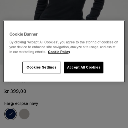
Cookie Banner
By clicking “Accept All Cookies”, you agree to the storing of cookies on
your device to enhance site navigation, analyze site usage, and assist
1
2
3
4
5
6
in our marketing efforts.
Cookie Policy
Cookies Settings
Accept All Cookies
Athletic Långärmad Skjorta med Knappar
(4)
kr 399,00
Färg:
eclipse navy
vald