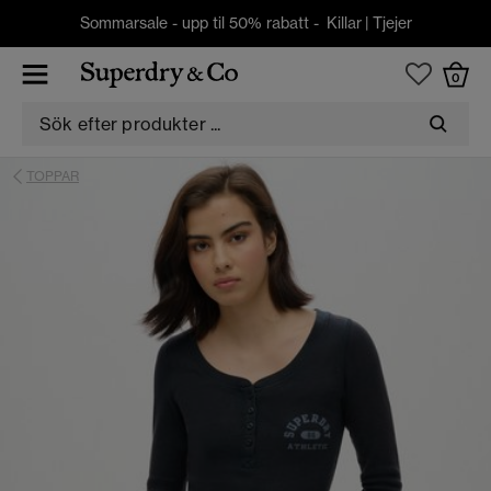
Sommarsale - upp til 50% rabatt -
Killar
|
Tjejer
0
TOPPAR