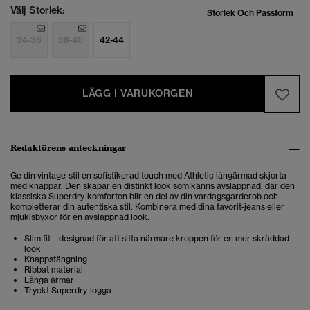
Välj Storlek:
Storlek Och Passform
34-36
38-40
42-44
LÄGG I VARUKORGEN
Redaktörens anteckningar
Ge din vintage-stil en sofistikerad touch med Athletic långärmad skjorta
med knappar. Den skapar en distinkt look som känns avslappnad, där den
klassiska Superdry-komforten blir en del av din vardagsgarderob och
kompletterar din autentiska stil. Kombinera med dina favorit-jeans eller
mjukisbyxor för en avslappnad look.
Slim fit – designad för att sitta närmare kroppen för en mer skräddad
look
Knappstängning
Ribbat material
Långa ärmar
Tryckt Superdry-logga