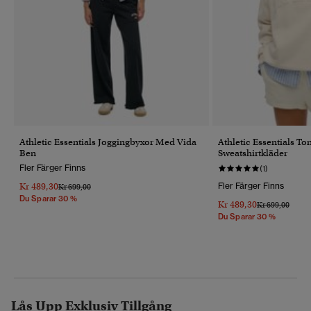
Athletic Essentials Joggingbyxor Med Vida
Athletic Essentials T
Ben
Sweatshirtkläder
Fler Färger Finns
(1)
Kr 489,30
Fler Färger Finns
Pris Reducerat Från
Till
Kr 699,00
Du Sparar 30 %
Kr 489,30
Pris Reducerat 
Till
Kr 699,00
Du Sparar 30 %
Lås Upp Exklusiv Tillgång