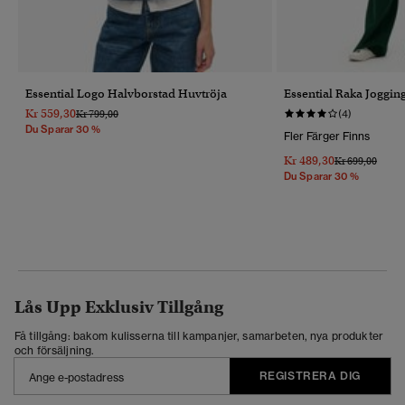
Essential Logo Halvborstad Huvtröja
Essential Raka Joggi
Kr 559,30
Pris Reducerat Från
Till
Kr 799,00
(4)
Du Sparar 30 %
Fler Färger Finns
Kr 489,30
Pris Reducerat 
Till
Kr 699,00
Du Sparar 30 %
Lås Upp Exklusiv Tillgång
Få tillgång: bakom kulisserna till kampanjer, samarbeten, nya produkter
och försäljning.
REGISTRERA DIG