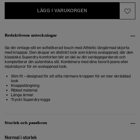
LÄGG I VARUKORGEN
Redaktörens anteckningar
Ge din vintage-stil en sofistikerad touch med Athletic långärmad skjorta
med knappar. Den skapar en distinkt look som känns avslappnad, där den
klassiska Superdry-komforten blir en del av din vardagsgarderob och
kompletterar din autentiska stil. Kombinera med dina favorit-jeans eller
mjukisbyxor för en avslappnad look.
Slim fit – designad för att sitta närmare kroppen för en mer skräddad
look
Knappstängning
Ribbat material
Långa ärmar
Tryckt Superdry-logga
Storlek och passform
Normal i storlek