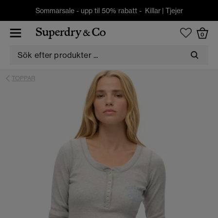
Sommarsale - upp til 50% rabatt -
Killar
|
Tjejer
0
TOPPAR