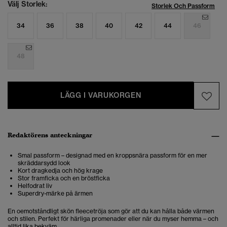
Välj Storlek:
Storlek Och Passform
34
36
38
40
42
44
46
48
LÄGG I VARUKORGEN
Redaktörens anteckningar
Smal passform – designad med en kroppsnära passform för en mer
skräddarsydd look
Kort dragkedja och hög krage
Stor framficka och en bröstficka
Helfodrat liv
Superdry-märke på ärmen
En oemotståndligt skön fleecetröja som gör att du kan hålla både värmen
och stilen. Perfekt för härliga promenader eller när du myser hemma – och
alltid lika bekväm.