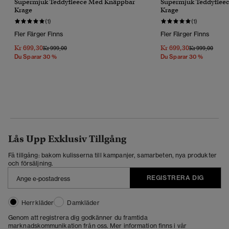
Supermjuk Teddyfleece Med Knäppbar
Supermjuk Teddyflee
Krage
Krage
(1)
(1)
Fler Färger Finns
Fler Färger Finns
Kr 699,30
Kr 699,30
Pris Reducerat Från
Till
Pris Reducerat 
Till
Kr 999,00
Kr 999,00
Du Sparar 30 %
Du Sparar 30 %
Lås Upp Exklusiv Tillgång
Få tillgång: bakom kulisserna till kampanjer, samarbeten, nya produkter
och försäljning.
REGISTRERA DIG
Herrkläder
Damkläder
Genom att registrera dig godkänner du framtida
marknadskommunikation från oss. Mer information finns i vår