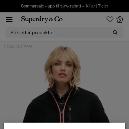
Sommarsale - upp til 50% rabatt -
Killar
|
Tjejer
0
FLEECETROJA