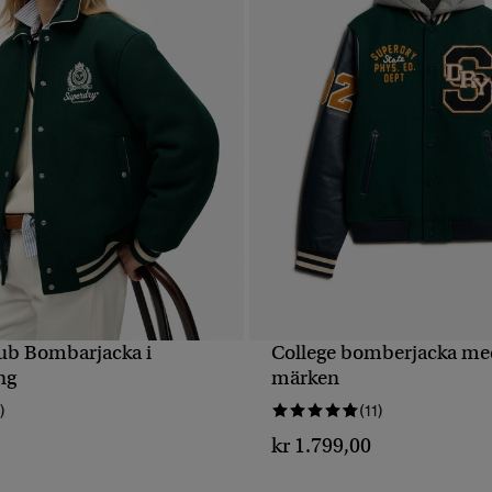
ub Bombarjacka i
College bomberjacka me
SNABBVY
SNABBVY
ng
märken
)
(11)
kr 1.799,00
0