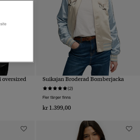
site
 oversized
Suikajan Broderad Bomberjacka
SNABBVY
(2)
Fler färger finns
kr 1.399,00