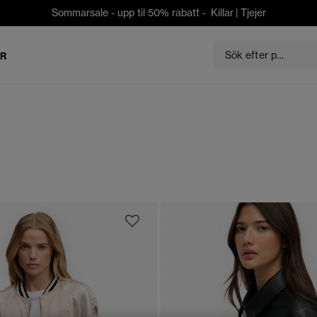
Sommarsale - upp til 50% rabatt -
Killar
|
Tjejer
ER
"