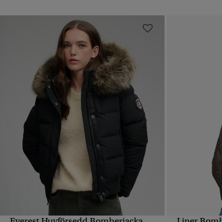
Everest Huvförsedd Bomberjacka
Liner Bomb