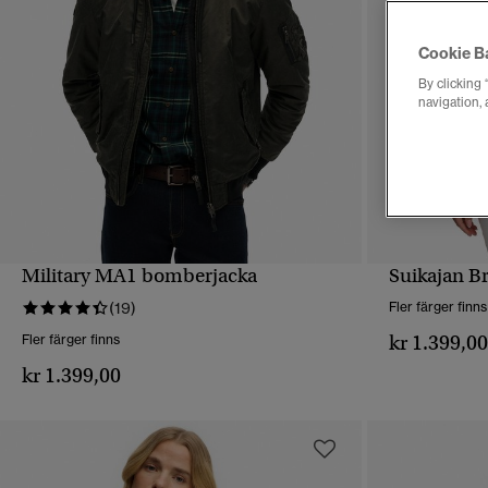
Cookie B
By clicking 
navigation, 
Military MA1 bomberjacka
Suikajan B
SNABBVY
(19)
Fler färger finns
kr 1.399,0
Fler färger finns
kr 1.399,00