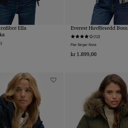
rofibre Ella
Everest Huvförsedd Bom
SNABBVY
SNABBVY
ka
(12)
4)
Fler färger finns
kr 1.899,00
0