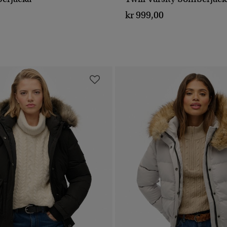
SNABBVY
SNABBVY
0
kr 999,00