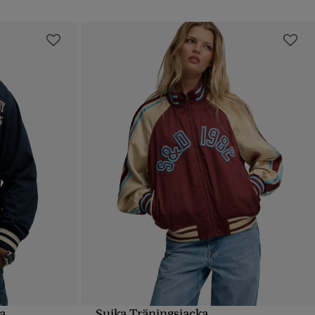
a
Suika Träningsjacka