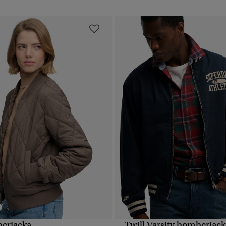
erjacka
Twill Varsity bomberjack