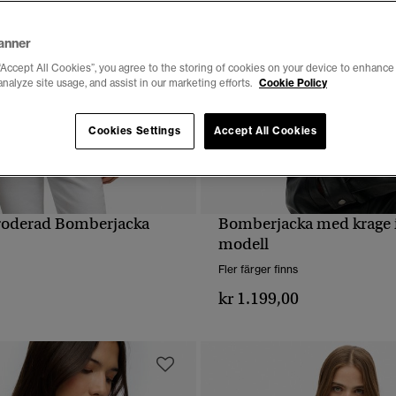
anner
“Accept All Cookies”, you agree to the storing of cookies on your device to enhance 
analyze site usage, and assist in our marketing efforts.
Cookie Policy
Cookies Settings
Accept All Cookies
roderad Bomberjacka
Bomberjacka med krage i
SNABBVY
SNABBVY
modell
Fler färger finns
0
kr 1.199,00