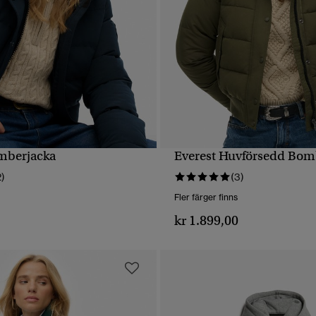
mberjacka
Everest Huvförsedd Bom
SNABBVY
SNABBVY
2)
(3)
Fler färger finns
0
kr 1.899,00