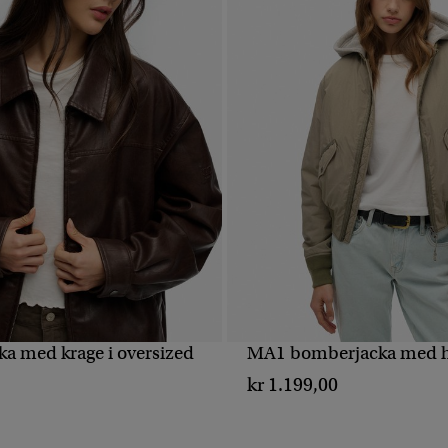
a med krage i oversized
MA1 bomberjacka med 
SNABBVY
SNABBVY
kr 1.199,00
0