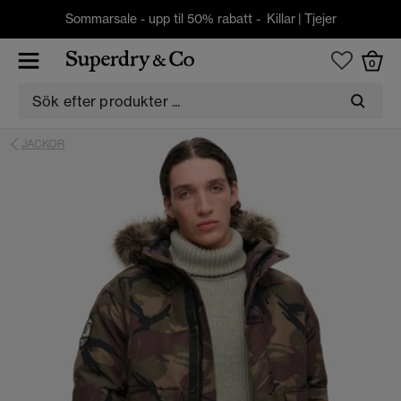
Sommarsale - upp til 50% rabatt -
Killar
|
Tjejer
0
JACKOR