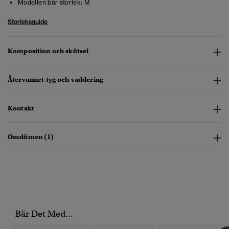
Modellen bär storlek:
M
Storleksguide
Komposition och skötsel
Återvunnet tyg och vaddering
Kontakt
Omdömen (1)
Bär Det Med...