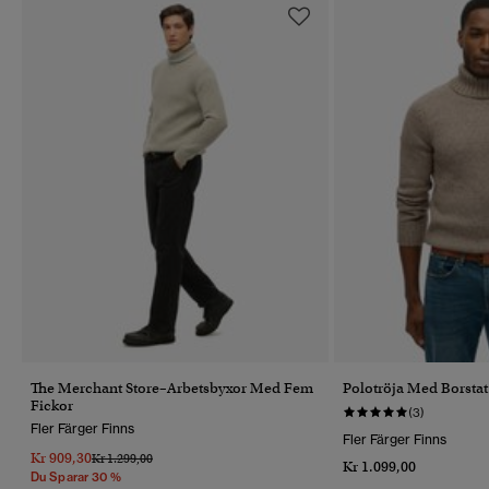
The Merchant Store–Arbetsbyxor Med Fem
Polotröja Med Borstat
Fickor
(3)
Fler Färger Finns
Fler Färger Finns
Kr 909,30
Pris Reducerat Från
Till
Kr 1.299,00
Kr 1.099,00
Du Sparar 30 %