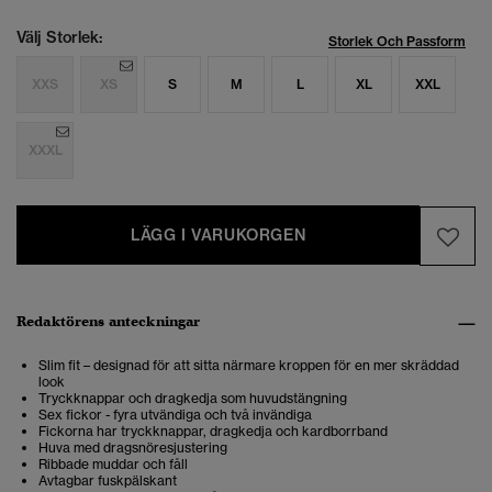
Välj Storlek:
Storlek Och Passform
XXS
XS
S
M
L
XL
XXL
XXXL
LÄGG I VARUKORGEN
Redaktörens anteckningar
Slim fit – designad för att sitta närmare kroppen för en mer skräddad
look
Tryckknappar och dragkedja som huvudstängning
Sex fickor - fyra utvändiga och två invändiga
Fickorna har tryckknappar, dragkedja och kardborrband
Huva med dragsnöresjustering
Ribbade muddar och fåll
Avtagbar fuskpälskant