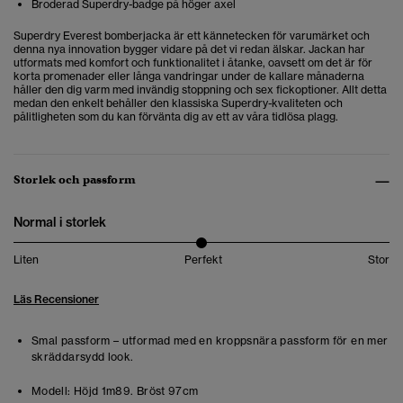
Broderad Superdry-badge på höger axel
Superdry Everest bomberjacka är ett kännetecken för varumärket och
denna nya innovation bygger vidare på det vi redan älskar. Jackan har
utformats med komfort och funktionalitet i åtanke, oavsett om det är för
korta promenader eller långa vandringar under de kallare månaderna
håller den dig varm med invändig stoppning och sex fickoptioner. Allt detta
medan den enkelt behåller den klassiska Superdry-kvaliteten och
pålitligheten som du kan förvänta dig av ett av våra tidlösa plagg.
Storlek och passform
Normal i storlek
Liten
Perfekt
Stor
Läs Recensioner
Smal passform – utformad med en kroppsnära passform för en mer
skräddarsydd look.
Modell:
Höjd 1m89. Bröst 97cm