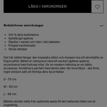
LÄGG I VARUKORGEN
Redaktörens anteckningar
100 % äkta buffelskinn
Guldfärgat spänne
Öljetter i metall och nitar i blå ädelsten
Präglat kantmönster
Vävda detaljer
Det här bältet fångar den klassiska stilen och klassen hos ett skinnbälte av
hög kvalitet. Bältet är utsmyckat med ett vackert gyllene spänne,
accentuerat med turkosa nitar, för en modern tolkning av en tidlös
accessoar. Kombinera perfekt med denim eller din favoritkjol – det finns
inget enklare sätt att förhöja dina favoritstilar.
S - 79 cm
M – 83 cm
L - 88 cm
Bältets storlek mäts från spännets spets till det mellersta hålet och är
ungefärlig.