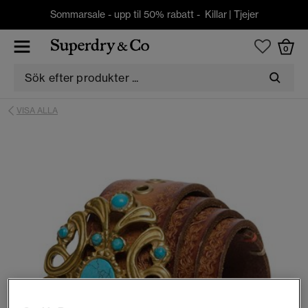
Sommarsale - upp til 50% rabatt -
Killar
|
Tjejer
0
VISA ALLA