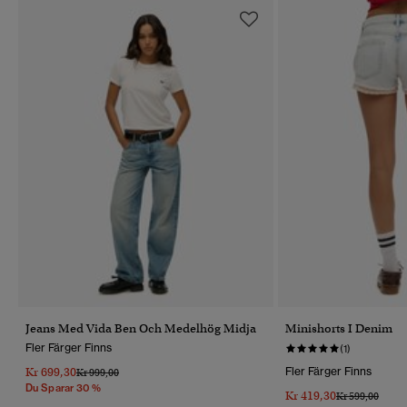
Jeans Med Vida Ben Och Medelhög Midja
Minishorts I Denim
Fler Färger Finns
(1)
Kr 699,30
Fler Färger Finns
Pris Reducerat Från
Till
Kr 999,00
Du Sparar 30 %
Kr 419,30
Pris Reducerat 
Till
Kr 599,00