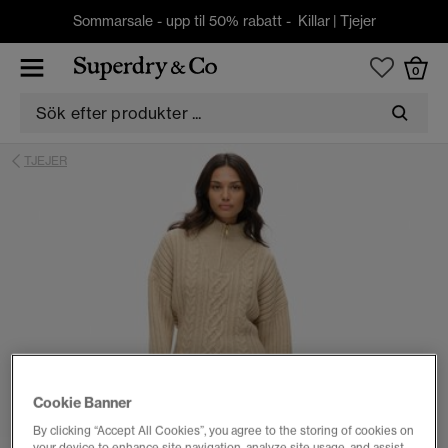
Sommarsale - upp til 50% rabatt -
Killar
|
Tjejer
0
TJEJER
Cookie Banner
By clicking “Accept All Cookies”, you agree to the storing of cookies on
your device to enhance site navigation, analyze site usage, and assist