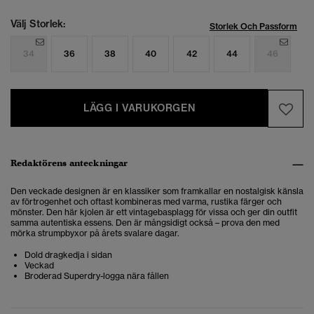
Välj Storlek:
Storlek Och Passform
34
36
38
40
42
44
46
LÄGG I VARUKORGEN
Redaktörens anteckningar
Den veckade designen är en klassiker som framkallar en nostalgisk känsla
av förtrogenhet och oftast kombineras med varma, rustika färger och
mönster. Den här kjolen är ett vintagebasplagg för vissa och ger din outfit
samma autentiska essens. Den är mångsidigt också – prova den med
mörka strumpbyxor på årets svalare dagar.
Dold dragkedja i sidan
Veckad
Broderad Superdry-logga nära fållen