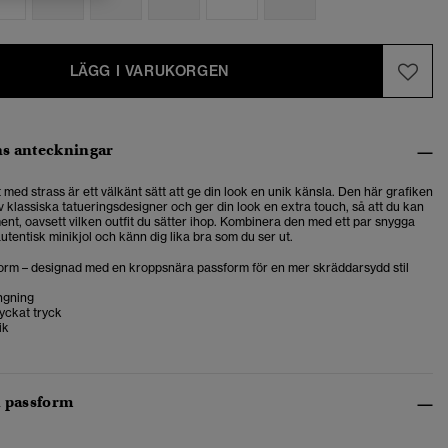
LÄGG I VARUKORGEN
s anteckningar
 med strass är ett välkänt sätt att ge din look en unik känsla. Den här grafiken
v klassiska tatueringsdesigner och ger din look en extra touch, så att du kan
ent, oavsett vilken outfit du sätter ihop. Kombinera den med ett par snygga
äutentisk minikjol och känn dig lika bra som du ser ut.
orm – designad med en kroppsnära passform för en mer skräddarsydd stil
ngning
yckat tryck
ik
h passform