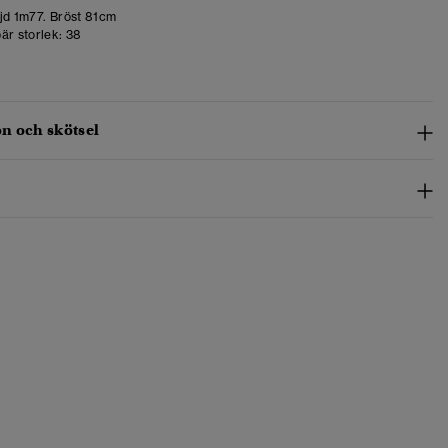
d 1m77. Bröst 81cm
är storlek:
38
n och skötsel