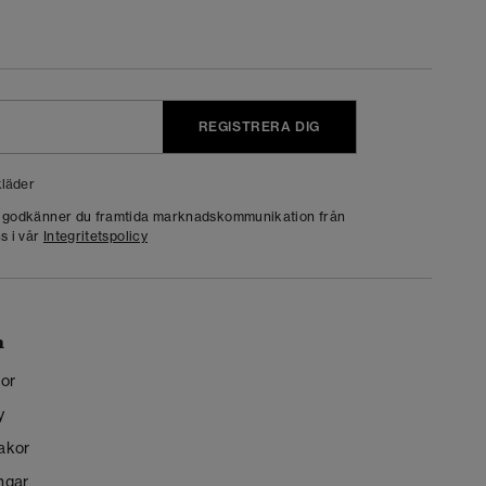
REGISTRERA DIG
läder
g godkänner du framtida marknadskommunikation från
s i vår
Integritetspolicy
n
kor
y
kakor
ngar