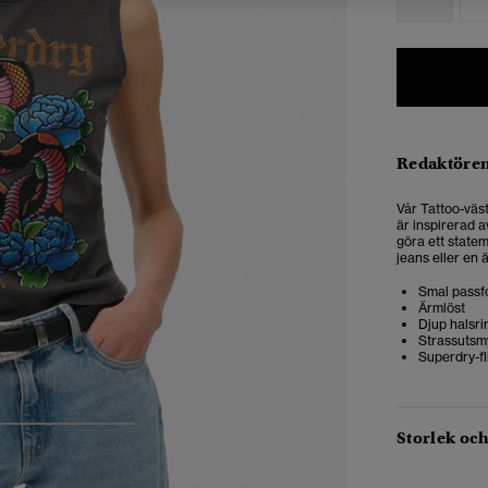
Redaktören
Vår Tattoo-väst
är inspirerad a
göra ett statem
jeans eller en 
Smal passf
Ärmlöst
Djup halsri
Strassutsm
Superdry-fl
4
5
6
Storlek oc