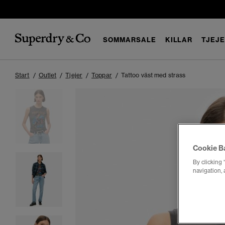
SOMMARSALE
KILLAR
TJEJ
Start
Outlet
Tjejer
Toppar
Tattoo väst med strass
Cookie B
By clicking 
navigation, 