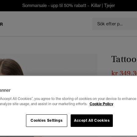
Sommarsale - upp til 50% rabatt -
Killar
|
Tjejer
ER
Tattoo
kr 349,3
Du sparar 30 %
anner
Färg:
charco
“Accept All Cookies”, you agree to the storing of cookies on your device to enhance 
analyze site usage, and assist in our marketing efforts.
Cookie Policy
Cookies Settings
Accept All Cookies
Välj Storlek:
34
3