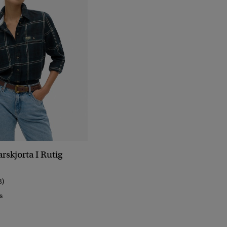
rskjorta I Rutig
8)
s