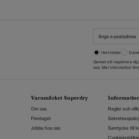
Herrkläder
Damk
Genom att registrera di
oss. Mer information finn
Varumärket Superdry
Informatio
Om oss
Regler och vill
Företaget
Sekretesspolic
Jobba hos oss
Samtycke till 
Cookieinställni