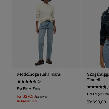
Medelhöga Raka Jeans
Skogshugga
Flanell
(2)
(
Fler Färger Finns
Fler Färger Finn
Kr 629,30
Pris Reducerat Från
Till
Kr 899,00
Du Sparar 30 %
Kr 699,00