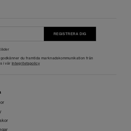
REGISTRERA DIG
läder
g godkänner du framtida marknadskommunikation från
s i vår
Integritetspolicy
n
kor
y
kakor
ngar