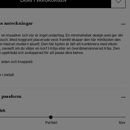
LÄGG I VARUKORGEN
s anteckningar
 en klassiker och vår är inget undantag. En minimalistisk design som ger din
 touch. Med noggrant placerade veck framtill skapar den här minikjolen den
en med en modern siluett. Den här kjolen är lätt att kombinera med vilken
t, oavsett om du väljer en kort t-tröja eller en överdimensionerad tröja. Den
 uppklädd och avslappnad för att passa dina behov.
i sidan och knappslå
 i metall
h passform
lek
Perfekt
Stor