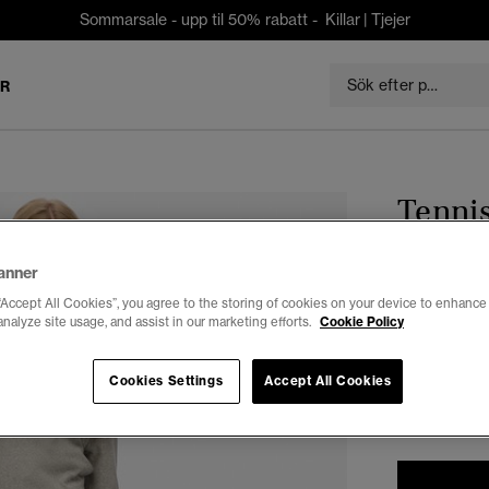
Sommarsale - upp til 50% rabatt -
Killar
|
Tjejer
ER
Tennis
anner
kr 349,3
“Accept All Cookies”, you agree to the storing of cookies on your device to enhance 
Du sparar 30 %
analyze site usage, and assist in our marketing efforts.
Cookie Policy
Välj Storlek:
Cookies Settings
Accept All Cookies
34
3