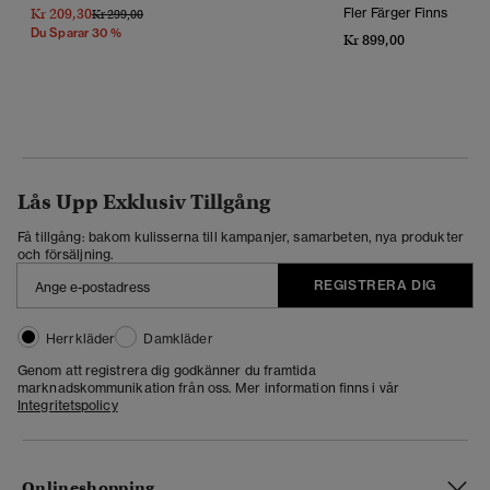
Kr 209,30
Fler Färger Finns
Pris Reducerat Från
Till
Kr 299,00
Du Sparar 30 %
Kr 899,00
Lås Upp Exklusiv Tillgång
Få tillgång: bakom kulisserna till kampanjer, samarbeten, nya produkter
och försäljning.
REGISTRERA DIG
Herrkläder
Damkläder
Genom att registrera dig godkänner du framtida
marknadskommunikation från oss. Mer information finns i vår
Integritetspolicy
Onlineshopping