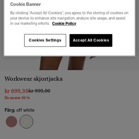
Cookie Banner
By clicking “Accept All Cookies”, you agree to the storing of cookies on
your device to enhance site navigation, analyze site usage, and assist
in our marketing efforts.
Cookie Policy
Cookies Settings
Accept All Cookies
1
2
3
4
Workwear skjortjacka
Pris reducerat från
till
kr 699,30
kr 999,00
Du sparar 30 %
Färg:
off white
vald