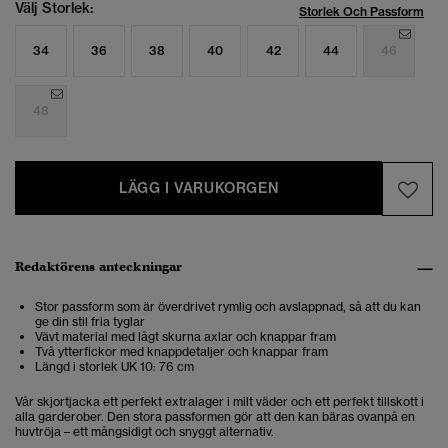
Välj Storlek:
Storlek Och Passform
34
36
38
40
42
44
46
48
LÄGG I VARUKORGEN
Redaktörens anteckningar
Stor passform som är överdrivet rymlig och avslappnad, så att du kan
ge din stil fria tyglar
Vävt material med lågt skurna axlar och knappar fram
Två ytterfickor med knappdetaljer och knappar fram
Längd i storlek UK 10: 76 cm
Vår skjortjacka ett perfekt extralager i milt väder och ett perfekt tillskott i
alla garderober. Den stora passformen gör att den kan bäras ovanpå en
huvtröja – ett mångsidigt och snyggt alternativ.