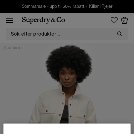
Sommarsale - upp til 50% rabatt -
Killar
|
Tjejer
0
JACKOR