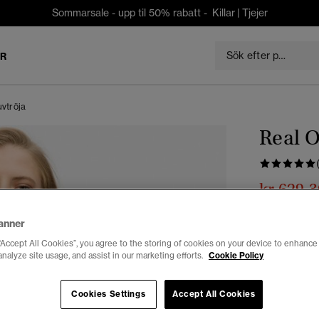
Sommarsale - upp til 50% rabatt -
Killar
|
Tjejer
ER
uvtröja
Real O
kr 629,3
Du sparar 30 %
anner
Välj Storlek:
“Accept All Cookies”, you agree to the storing of cookies on your device to enhance 
analyze site usage, and assist in our marketing efforts.
Cookie Policy
34
3
Cookies Settings
Accept All Cookies