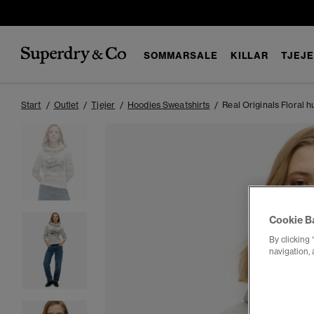
SOMMARSALE
KILLAR
TJEJ
Start
Outlet
Tjejer
Hoodies Sweatshirts
Real Originals Floral h
Cookie B
By clicking 
navigation, 