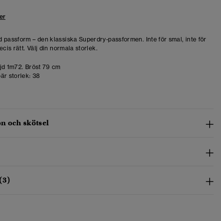
er
 passform – den klassiska Superdry-passformen. Inte för smal, inte för
ecis rätt. Välj din normala storlek.
d 1m72. Bröst 79 cm
är storlek:
38
n och skötsel
(3)