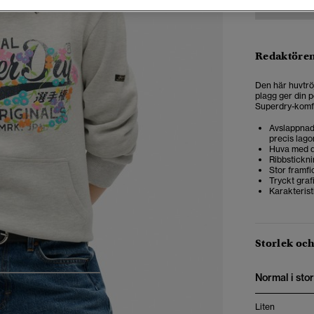
Redaktören
Den här huvtrö
plagg ger din p
Superdry-komfor
Avslappnad 
precis lago
Huva med 
Ribbstickni
Stor framfi
Tryckt graf
Karakteris
Storlek oc
Normal i stor
4
5
6
7
Liten