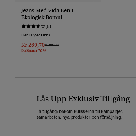
Jeans Med Vida Ben I
Ekologisk Bomull
(8)
Fler Färger Finns
Kr 269,70
Pris Reducerat Från
Till
Kr 899,00
Du Sparar 70 %
Lås Upp Exklusiv Tillgång
Få tillgång: bakom kulisserna till kampanjer,
samarbeten, nya produkter och försäljning.