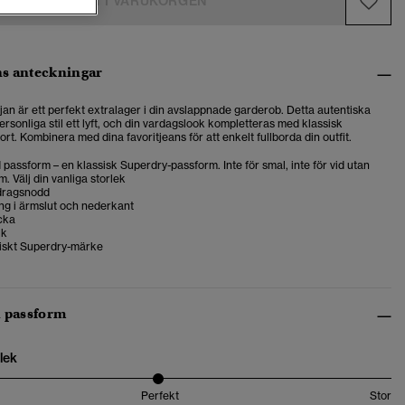
LÄGG I VARUKORGEN
s anteckningar
jan är ett perfekt extralager i din avslappnade garderob. Detta autentiska
ersonliga stil ett lyft, och din vardagslook kompletteras med klassisk
t. Kombinera med dina favoritjeans för att enkelt fullborda din outfit.
passform – en klassisk Superdry-passform. Inte för smal, inte för vid utan
m. Välj din vanliga storlek
dragsnodd
ng i ärmslut och nederkant
cka
ik
tiskt Superdry-märke
h passform
lek
Perfekt
Stor