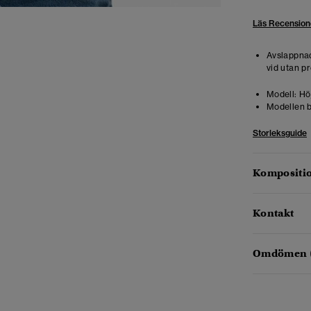
Läs Recension
Avslappnad
vid utan pr
Modell:
Höj
Modellen b
Storleksguide
Kompositio
Kontakt
Omdömen 