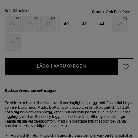
Välj Storlek:
Storlek Och Passform
34
36
38
40
42
44
46
48
LÄGG I VARUKORGEN
Redaktörens anteckningar
En stilren och enkel variant av ett vardagligt basplagg: möt Essential Logo
Joggingbyxor med Mudd. Detta mysiga basplagg är ett autentiskt sätt att
hålla dig bekväm och snygg, ett enkelt val som passar till alla stilar.
Dessa
joggingbyxor har Superdry-loggan i broderad stil, vilket ger en vintage-
känsla till din vardagskomfort. Med sin borstade mjukhet och bekväma
passform är de verkligen essentiella.
Relaxed fit – den klassiska Superdry-passformen. Varken för smal eller