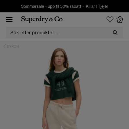
Sommarsale - upp til 50% rabatt -
Killar
|
Tjejer
0
BYXOR