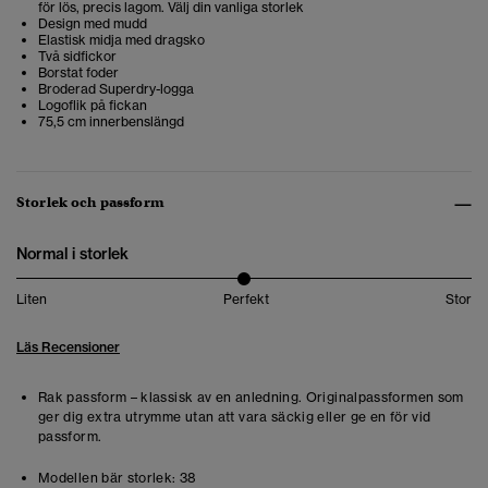
för lös, precis lagom. Välj din vanliga storlek
Design med mudd
Elastisk midja med dragsko
Två sidfickor
Borstat foder
Broderad Superdry-logga
Logoflik på fickan
75,5 cm innerbenslängd
Storlek och passform
Normal i storlek
Liten
Perfekt
Stor
Läs Recensioner
Rak passform – klassisk av en anledning. Originalpassformen som
ger dig extra utrymme utan att vara säckig eller ge en för vid
passform.
Modellen bär storlek:
38