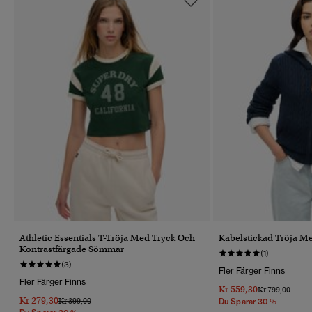
Athletic Essentials T-Tröja Med Tryck Och
Kabelstickad Tröja M
Kontrastfärgade Sömmar
(1)
(3)
Fler Färger Finns
Fler Färger Finns
Kr 559,30
Pris Reducerat 
Till
Kr 799,00
Kr 279,30
Pris Reducerat Från
Till
Kr 399,00
Du Sparar 30 %