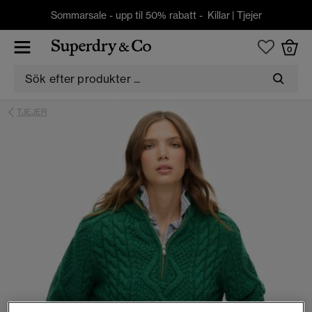
Sommarsale - upp til 50% rabatt -
Killar
|
Tjejer
0
TJEJER