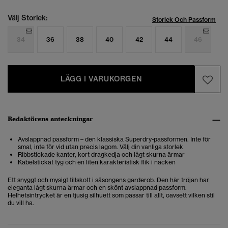
Välj Storlek:
Storlek Och Passform
34
36
38
40
42
44
46
LÄGG I VARUKORGEN
Redaktörens anteckningar
Avslappnad passform – den klassiska Superdry-passformen. Inte för
smal, inte för vid utan precis lagom. Välj din vanliga storlek
Ribbstickade kanter, kort dragkedja och lågt skurna ärmar
Kabelstickat tyg och en liten karakteristisk flik i nacken
Ett snyggt och mysigt tillskott i säsongens garderob. Den här tröjan har
eleganta lågt skurna ärmar och en skönt avslappnad passform.
Helhetsintrycket är en tjusig silhuett som passar till allt, oavsett vilken stil
du vill ha.