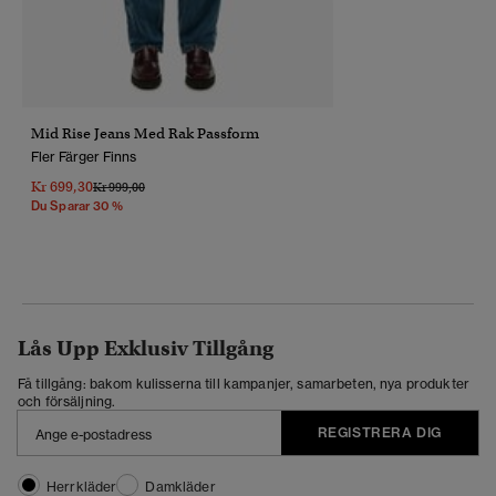
Mid Rise Jeans Med Rak Passform
Fler Färger Finns
Kr 699,30
Pris Reducerat Från
Till
Kr 999,00
Du Sparar 30 %
Lås Upp Exklusiv Tillgång
Få tillgång: bakom kulisserna till kampanjer, samarbeten, nya produkter
och försäljning.
REGISTRERA DIG
Herrkläder
Damkläder